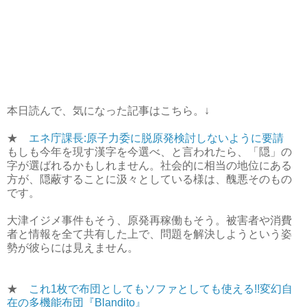
本日読んで、気になった記事はこちら。↓
★
エネ庁課長:原子力委に脱原発検討しないように要請
もしも今年を現す漢字を今選べ、と言われたら、「隠」の
字が選ばれるかもしれません。社会的に相当の地位にある
方が、隠蔽することに汲々としている様は、醜悪そのもの
です。
大津イジメ事件もそう、原発再稼働もそう。被害者や消費
者と情報を全て共有した上で、問題を解決しようという姿
勢が彼らには見えません。
★
これ1枚で布団としてもソファとしても使える!!変幻自
在の多機能布団『Blandito』