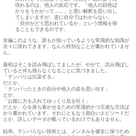
現れるのは、他人の反応です。「他人の顔色ば
かりをうかがって……」と悪い解釈を思い出し
てしまいますが、逆に自分ではわからない、
「自分がどう思われているか」という情報を得
ることもできるのです。
全編このような、誰もが知っているような常識的な知識が
次々に現れてきます。なんら特別なことが書かれていませ
ん。
最初はそこを読み飛ばしてましたが、やがて、読み飛ばし
ていると何も残らなくなることに気づきました。
「テンパりは伝染する」
だとか、
「テンパったときの自分や他人の姿を思い出す」
とか、
「お腹に力を入れてゆっくり息を吐く」
だとか、心を落ち着かせるための常識的かつ王道な方法ば
かり書かれています。それにともなう面白いエピソードだ
とか、詳しいデータが載っているわけでもありません。
結局、テンパらない技術とは、メンタルを健全に保つため