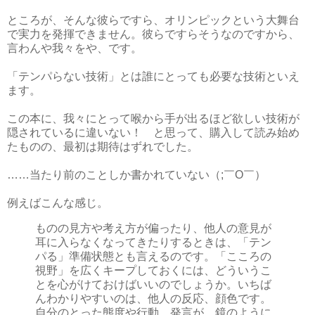
ところが、そんな彼らですら、オリンピックという大舞台
で実力を発揮できません。彼らですらそうなのですから、
言わんや我々をや、です。
「テンパらない技術」とは誰にとっても必要な技術といえ
ます。
この本に、我々にとって喉から手が出るほど欲しい技術が
隠されているに違いない！ と思って、購入して読み始め
たものの、最初は期待はずれでした。
……当たり前のことしか書かれていない（;￣O￣）
例えばこんな感じ。
ものの見方や考え方が偏ったり、他人の意見が
耳に入らなくなってきたりするときは、「テン
パる」準備状態とも言えるのです。「こころの
視野」を広くキープしておくには、どういうこ
とを心がけておけばいいのでしょうか。いちば
んわかりやすいのは、他人の反応、顔色です。
自分のとった態度や行動、発言が、鏡のように