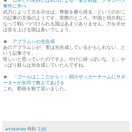
★
日本との友好には武力による一撃が前提、ノモンハン
事件に学べ
武力によって力を示せば、尊敬を勝ち得る、というのがこ
の記事の主張のようです。実際のところ、中国と持久戦に
なって戦いつづけられる国はあまりありません。力を示せ
ば音を上げる国は多いでしょう。
★
アブラムシの光合成
あのアブラムシが、実は光合成しているかもしれない、と
いう記事です。
怪しいと思っていたのですよ。やけに緑っぽいな、と。や
っぱり奴らは光合成していたんですね。
★
「ゴールはここだから！」弱小サッカーチームにサポ
ーターが矢印で教えてあげる
これ、動画を観て笑いました。
amakanata
時刻:
7:00