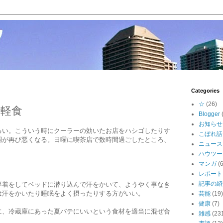
Categories
☆
(26)
軽食
Blogger
お知らせ
るい。こういう時にクーラーの効いたお店をハシゴしたりす
こぼれ話
調が再び悪くなる。日曜に喫茶店で数時間過ごしたところ、
ニュース
ハウツー
マンガ
(6
レポート
記事の紹
厚着をしてベッドに潜り込んで汗をかいて、ようやく事なき
は汗をかいたり睡眠をよく摂ったりする方がいい。
芸能
(19)
健康
(7)
に、冷蔵庫にあった夏バテにいいという食材を適当に混ぜ合
雑感
(23