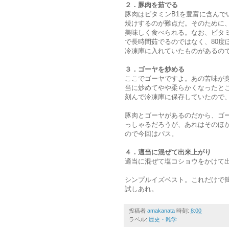
２．豚肉を茹でる
豚肉はビタミンB1を豊富に含ん
焼けするのが難点だ。そのために
美味しく食べられる。なお、ビタ
で長時間茹でるのではなく、80度
冷凍庫に入れていたものがあるの
３．ゴーヤを炒める
ここでゴーヤですよ。あの苦味が
当に炒めてやや柔らかくなったと
刻んで冷凍庫に保存していたので
豚肉とゴーヤがあるのだから、ゴ
っしゃるだろうが、あれはそのほ
ので今回はパス。
４．適当に混ぜて出来上がり
適当に混ぜて塩コショウをかけて
シンプルイズベスト。これだけで
試しあれ。
投稿者
amakanata
時刻:
8:00
ラベル:
歴史・雑学