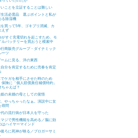
張っていたのだが
ないことを立証することは難しい
ば生活必需品 選ぶポイントと私が
める除湿機
機を買って5年、ゴキブリ消滅、カ
生えず
oneがすぐ充電切れを起こすため、モ
イルバッテリーを買おうと模索中
の行商販売グループ・ダイナミック
ルーツ
ゲームに見る、洋の東西
は自分を肯定するために売春を肯定
る
車でケガを相手にさせた時のため
、保険に「個人賠償責任補償特約」
けちゃえば？
美姫の未婚の母としての覚悟
党、やっちゃったなぁ。演説中に女
を尋問
時代の流行病が日本人を守った
はマジで男性機能を高める／脳に効
のはハイヤーマインド
の後ろに死神が映る／ブロガーサミ
ト