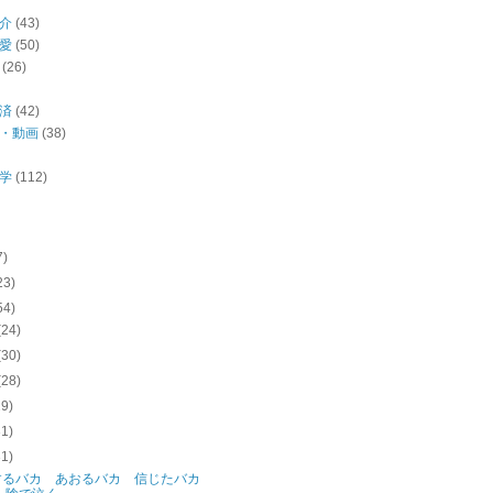
介
(43)
愛
(50)
(26)
済
(42)
・動画
(38)
学
(112)
7)
23)
54)
(24)
(30)
(28)
29)
31)
31)
するバカ あおるバカ 信じたバカ