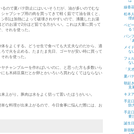
は
線香
でいるので夏バテ防止にはいいそうだが、油が多いのでむな
、シャブシャブ用の肉を買ってきて軽く茹でて油を抜くと、
松本
理
ミンB1は加熱によって破壊されやすいので、沸騰したお湯
ほどのお湯で2分ほど茹でる方がいい。これは大量に買って
ベビ
る
で、それを使った。
パン
「
身体をよくする。どうせ生で食べても大丈夫なのだから、適
メイ
ころで火を止める。たまたま先日、ゴーヤが安い時に買って
な
、それを使った。
フェ
な
ーヤチャンプルーを作ればいいのに、と思った方も多数いら
「天
かにも木綿豆腐だとか卵とかいろいろ買わなくてはならない
夏バ
朝起
見
出来上がり。豚肉は水をよく切って置いたほうがいい。
キヌ
手足
簡単な料理が出来上がるので、今日食事に悩んだ際には、お
防
手足
要
誕生
新宿