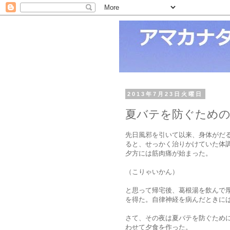
2013年7月23日火曜日
夏バテを防ぐための
先日風邪を引いて以来、身体がだ
ると、せっかく治りかけていた体
夕方には筋肉痛が始まった。
（こりゃいかん）
と思って帰宅後、葛根湯を飲んで
を得た。自律神経を病んだときに
さて、その夜は夏バテを防ぐため
わせて夕食を作った。