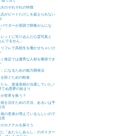
 陰で泣く
花火のそれぞれの特徴
人志がビートたけしを超えられない
由
ーパウダーが原因で卵巣がんにな
？
フレットに写り込んだ心霊写真と
あんでるせん」
ドリフレで高校生を働かせちゃいけ
い
ルミ推定では優秀な人材を獲得でき
い
才」になるための能力開発法
テを防ぐための軽食
きたら、渡邉美樹が当選していた／
果てぬ悪夢の始まり
アが世界を救う？
口病を治すための方法、あるいは予
方法
口病の患者が増えているらしいので
注意
日のカクテルを探そう
駅に「あたらしあらし」のポスター