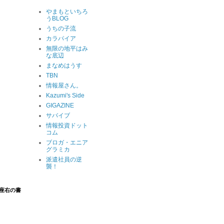
やまもといちろ
うBLOG
うちの子流
カラパイア
無限の地平はみ
な底辺
まなめはうす
TBN
情報屋さん。
Kazumi's Side
GIGAZINE
サバイブ
情報投資ドット
コム
ブロガ・エニア
グラミカ
派遣社員の逆
襲！
座右の書