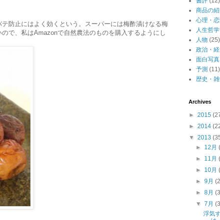
書評
(12)
商品の紹
心理・恋
バテ防止にはよく効くという。スーパーには梅酢漬けなる梅
人生哲学
ので、私はAmazonで自然農法のものを購入するようにし
人物
(25)
。
政治・経
面白写真
予測
(11)
歴史・雑
Archives
►
2015
(2
►
2014
(2
▼
2013
(3
►
12月
►
11月
►
10月
►
9月
(
►
8月
(
▼
7月
(
浮気