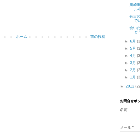
川崎重
ル
有吉
で
会い
ど
ホーム
前の投稿
►
6月
(
►
5月
(
►
4月
(
►
3月
(
►
2月
(
►
1月
(
►
2012
(2
お問合せボ
名前
メール
*