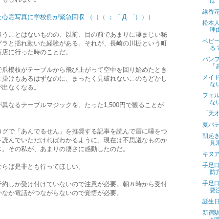
は
線香
心霊写真に学校側が緊急回収 （（（ ；゜ Д ゜）））
松本
理
疑うことはないものの、以前、目の前であまりに凄まじい秘
ベビ
グラと揺れ動いた経験がある。それが、長崎の川棚という町
る
茶店に行った時のことだ。
パン
「
で爪楊枝がテーブルから飛び上がって空中を回り始めたとき
メイ
仕掛けもあるはずなのに、まったく見破れないこのもどかし
な
が出なくなる。
フェ
な
異なるテーブルマジックを、たった1,500円で観ることが
「天
夏バ
ログで「あんでるせん」を推奨する記事を読んで眉に唾をつ
朝起
を読んでいただければわかるように、現在は不思議なものか
見
ス。その私が、あまりの凄さに感動したのだ。
キヌ
手足
ならば是非とも行ってほしい。
防
手足
予約しか受け付けていないので注意が必要。朝８時から受付
要
かなか電話がつながらないので覚悟が必要。
誕生
新宿