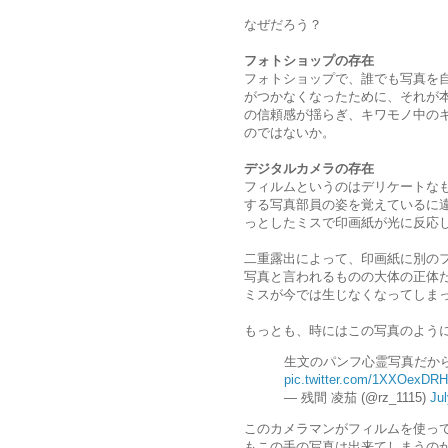
なぜだろう？
フォトショップの存在
フォトショップで、誰でも写真を
がつかなくなったために、それが
の信頼感が揺らぎ、キワモノ中の
のではないか。
デジタルカメラの存在
フィルムというのはデリケートな
する写真部員の姿を覚えているに
っとしたミスで印画紙が光に反応
二重露出によって、印画紙に別の
写真と言われるものの大体の正体
ミスが今では生じなくなってしま
もっとも、時にはこの写真のよう
生文のパンフ心霊写真だか
pic.twitter.com/1XXOexDRH
— 残間 凌茄 (@rz_1115)
Jul
このカメラマンがフィルムを使っ
もこの手の写真は出来てしまうの