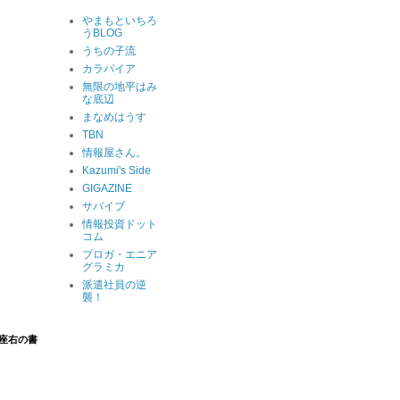
やまもといちろ
うBLOG
うちの子流
カラパイア
無限の地平はみ
な底辺
まなめはうす
TBN
情報屋さん。
Kazumi's Side
GIGAZINE
サバイブ
情報投資ドット
コム
ブロガ・エニア
グラミカ
派遣社員の逆
襲！
座右の書