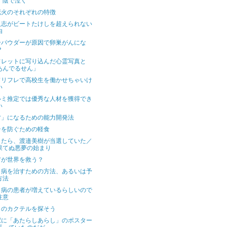
 陰で泣く
花火のそれぞれの特徴
人志がビートたけしを超えられない
由
ーパウダーが原因で卵巣がんにな
？
フレットに写り込んだ心霊写真と
あんでるせん」
ドリフレで高校生を働かせちゃいけ
い
ルミ推定では優秀な人材を獲得でき
い
才」になるための能力開発法
テを防ぐための軽食
きたら、渡邉美樹が当選していた／
果てぬ悪夢の始まり
アが世界を救う？
口病を治すための方法、あるいは予
方法
口病の患者が増えているらしいので
注意
日のカクテルを探そう
駅に「あたらしあらし」のポスター