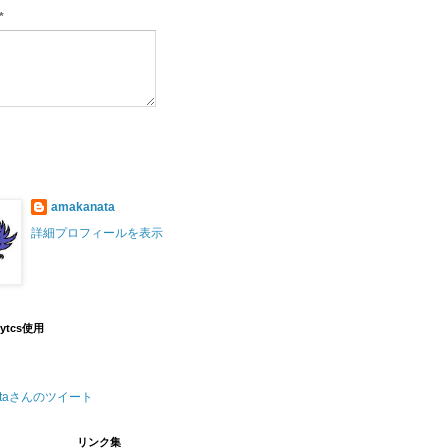
*
amakanata
詳細プロフィールを表示
lytcs使用
nataさんのツイート
リンク集