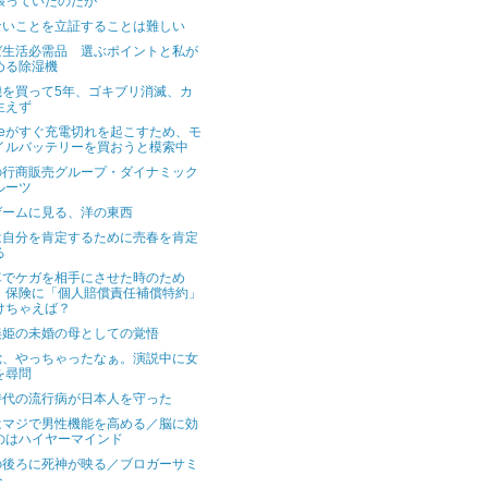
張っていたのだが
ないことを立証することは難しい
ば生活必需品 選ぶポイントと私が
める除湿機
機を買って5年、ゴキブリ消滅、カ
生えず
oneがすぐ充電切れを起こすため、モ
イルバッテリーを買おうと模索中
の行商販売グループ・ダイナミック
ルーツ
ゲームに見る、洋の東西
は自分を肯定するために売春を肯定
る
車でケガを相手にさせた時のため
、保険に「個人賠償責任補償特約」
けちゃえば？
美姫の未婚の母としての覚悟
党、やっちゃったなぁ。演説中に女
を尋問
時代の流行病が日本人を守った
はマジで男性機能を高める／脳に効
のはハイヤーマインド
の後ろに死神が映る／ブロガーサミ
ト