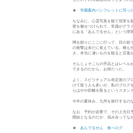
★
学園案内パンフレットに写った
ちなみに、心霊写真を観て現実を
密を魅せつけられて、常識がグラ
にある「あんでるせん」という喫
噂を頼りにここに行って、目の前
の衝撃は未だに覚えている。種も
さ。本当に凄いものを観ると言葉
そんじょそこらの手品とはレベルが
できるのだから、お得だった。
よく、スピリチュアル肯定派のブ
けて疑う人も多いが、私のブログ
らはやや距離を取るというスタン
今年の夏休み、九州を旅行するの
なお、予約が必要で、その上当日
開始となるのだが、混み合ってな
★
あんでるせん 食べログ