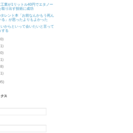
工業が1リットル40円でエタノー
を取り出す技術に成功
のタレント本「お前なんかもう死ん
いる」が思ったよりもよかった
たいからといって会いたいと言って
うする
30)
31)
30)
31)
28)
31)
95)
ックス