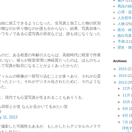
書評
(12)
商品の紹
心理・恋
人生哲学
自由に加工できるようになった。生写真と加工した物の区別
人物
(25)
本物なのか作り物なのか誰も分からない。結果、写真自体へ
政治・経
キワモノである心霊写真の存在などは、誰も信じなくなった
面白写真
予測
(11)
歴史・雑
ものだ。ある程度の年齢の人ならば、高校時代に暗室で作業
違いない。彼らが暗室管理に神経質だったのは、ほんのちょ
Archives
して写真が駄目になることがよくあったからだ。
►
2015
(2
►
2014
(2
フィルムの映像が一部写り込むことが多々あり、それが心霊
だったという。それがデジタル化されたために、そのような
▼
2013
(3
った。
►
12月
►
11月
に、現代でも心霊写真が生まれることもありうる。
►
10月
ら回収とか笑 なんか足かいてるみたい笑
►
9月
(
f
►
8月
(
y 11, 2013
▼
7月
(
て撮影した可能性もあるが、もしかしたらデジタルカメラで
浮気
かもしれない。