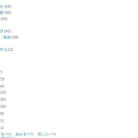
介
(43)
愛
(50)
(26)
済
(42)
・動画
(38)
学
(112)
7)
23)
54)
(24)
(30)
(28)
29)
31)
31)
するバカ あおるバカ 信じたバカ