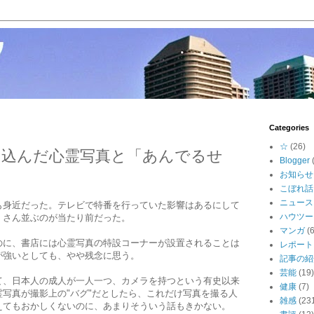
Categories
☆
(26)
り込んだ心霊写真と「あんでるせ
Blogger
お知らせ
こぼれ話
ニュース
も身近だった。テレビで特番を行っていた影響はあるにして
ハウツー
くさん並ぶのが当たり前だった。
マンガ
(6
のに、書店には心霊写真の特設コーナーが設置されることは
レポート
が強いとしても、やや残念に思う。
記事の紹
芸能
(19)
て、日本人の成人が一人一つ、カメラを持つという有史以来
健康
(7)
写真が撮影上の"バグ"だとしたら、これだけ写真を撮る人
雑感
(23
えてもおかしくないのに、あまりそういう話もきかない。