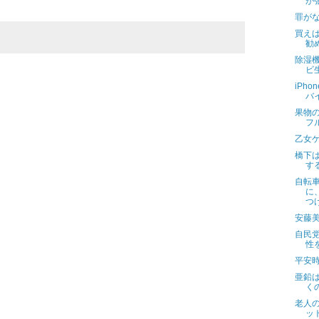
が
罪が
買え
勧
除湿
ビ
iPh
バ
果物
フ
乙女
橋下
す
自転
に
つ
安藤
自民
性
平安
亜鉛
く
老人
ッ