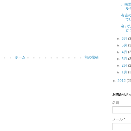
川崎重
ル
有吉
で
会い
ど
►
6月
(
►
5月
(
►
4月
(
ホーム
前の投稿
►
3月
(
►
2月
(
►
1月
(
►
2012
(2
お問合せボ
名前
メール
*