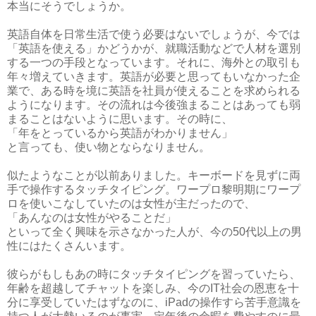
本当にそうでしょうか。
英語自体を日常生活で使う必要はないでしょうが、今では
「英語を使える」かどうかが、就職活動などで人材を選別
する一つの手段となっています。それに、海外との取引も
年々増えていきます。英語が必要と思ってもいなかった企
業で、ある時を境に英語を社員が使えることを求められる
ようになります。その流れは今後強まることはあっても弱
まることはないように思います。その時に、
「年をとっているから英語がわかりません」
と言っても、使い物とならなりません。
似たようなことが以前ありました。キーボードを見ずに両
手で操作するタッチタイピング。ワープロ黎明期にワープ
ロを使いこなしていたのは女性が主だったので、
「あんなのは女性がやることだ」
といって全く興味を示さなかった人が、今の50代以上の男
性にはたくさんいます。
彼らがもしもあの時にタッチタイピングを習っていたら、
年齢を超越してチャットを楽しみ、今のIT社会の恩恵を十
分に享受していたはずなのに、iPadの操作すら苦手意識を