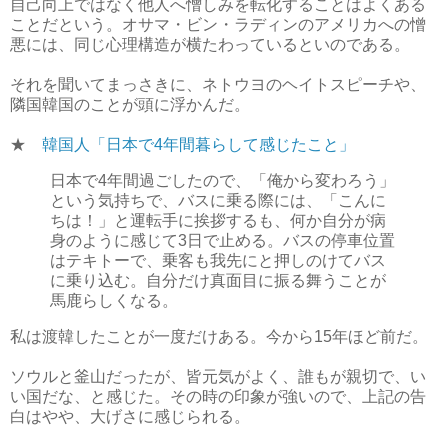
自己向上ではなく他人へ憎しみを転化することはよくある
ことだという。オサマ・ビン・ラディンのアメリカへの憎
悪には、同じ心理構造が横たわっているといのである。
それを聞いてまっさきに、ネトウヨのヘイトスピーチや、
隣国韓国のことが頭に浮かんだ。
★
韓国人「日本で4年間暮らして感じたこと」
日本で4年間過ごしたので、「俺から変わろう」
という気持ちで、バスに乗る際には、「こんに
ちは！」と運転手に挨拶するも、何か自分が病
身のように感じて3日で止める。バスの停車位置
はテキトーで、乗客も我先にと押しのけてバス
に乗り込む。自分だけ真面目に振る舞うことが
馬鹿らしくなる。
私は渡韓したことが一度だけある。今から15年ほど前だ。
ソウルと釜山だったが、皆元気がよく、誰もが親切で、い
い国だな、と感じた。その時の印象が強いので、上記の告
白はやや、大げさに感じられる。