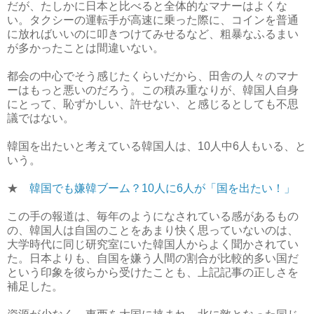
だが、たしかに日本と比べると全体的なマナーはよくな
い。タクシーの運転手が高速に乗った際に、コインを普通
に放ればいいのに叩きつけてみせるなど、粗暴なふるまい
が多かったことは間違いない。
都会の中心でそう感じたくらいだから、田舎の人々のマナ
ーはもっと悪いのだろう。この積み重なりが、韓国人自身
にとって、恥ずかしい、許せない、と感じるとしても不思
議ではない。
韓国を出たいと考えている韓国人は、10人中6人もいる、と
いう。
★
韓国でも嫌韓ブーム？10人に6人が「国を出たい！」
この手の報道は、毎年のようになされている感があるもの
の、韓国人は自国のことをあまり快く思っていないのは、
大学時代に同じ研究室にいた韓国人からよく聞かされてい
た。日本よりも、自国を嫌う人間の割合が比較的多い国だ
という印象を彼らから受けたことも、上記記事の正しさを
補足した。