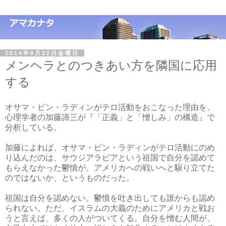
2014年8月22日金曜日
メンヘラとのつきあい方を隣国に応用
する
オサマ・ビン・ラディンがテロ活動をおこなった理由を、
心理学者の加藤諦三が『「正義」と「憎しみ」の構造』で
分析している。
加藤によれば、オサマ・ビン・ラディンがテロ活動にのめ
り込んだのは、サウジアラビアという祖国で自分を認めて
もらえなかった鬱憤が、アメリカへの戦いへと駆り立てた
のではないか、というものだった。
祖国は自分を認めない。鬱憤を吐き出しても誰からも認め
られない。ただ、イスラムの大義のためにアメリカと戦お
うと言えば、多くの人がついてくる。自分を憎む人間が、