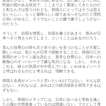
資源が少なく、東西を大国に挟まれ、北に敵となった同じ
民族の国がある状況で、ここまでよく繁栄してきたものだ
と私なんぞは思うけれども、韓国人にとってはそうは思え
ないらしい。もっと素晴らしい国であるべきなのだと理想
が高いがゆえに、そうでないことが嫌で嫌でしょうがない
のだろう。
そうして、自国を憎悪し、自国を嫌うがあまり、恨みが日
本へすり替えられてしまう、ということはあるのだろう。
歪んだ自尊心の持ち主と折り合いを見つけることが大変に
難しいのは、私たちが日常で経験することだ。韓国の三大
新聞のオンライン版を読むと、異常な自尊心と、日本への
敵愾心のオンパレードで嫌な気分になる。しかし、それも
これも、彼らの気質がやや歪んでいる、いわゆるメンヘラ
と呼ばれるものだと考えれば、理解できる。
韓国人全員がメンヘラと言いたいわけではない。そんな訳
はない。それならば、あれほどの経済成長を実現できるは
ずもない。
しかし、韓国のメディアには、日本に比べると常軌を逸し
た人種が大勢巣食っているのは間違いない。マスとして考