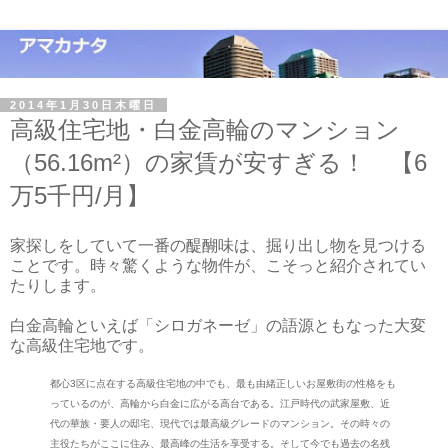
2014年1月30日木曜日
高級住宅地・白金高輪のマンション
（56.16m²）の家賃が安すぎる！ 【6
万5千円/月】
家探しをしていて一番の醍醐味は、掘り出し物を見つける
ことです。時々驚くような物件が、こそっと紹介されてい
たりします。
白金高輪といえば「シロガネーゼ」の語源ともなった大変
な高級住宅地です。
都心3区に点在する高級住宅地の中でも、最も由緒正しいお屋敷街の性格をも
っているのが、高輪から白金に広がる高台である。江戸時代の武家屋敷、近
代の華族・要人の邸宅、現代では最高級グレードのマンション。その時々の
主役たちがここに住み、最高峰の生活を享受する。そして今でも過去の名残