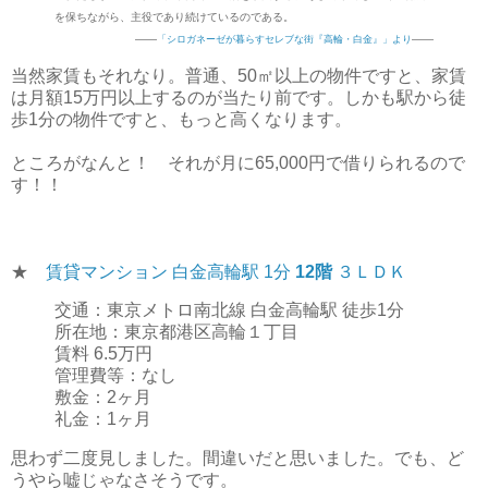
を保ちながら、主役であり続けているのである。
――
――
「シロガネーゼが暮らすセレブな街『高輪・白金』」より
当然家賃もそれなり。普通、50㎡以上の物件ですと、家賃
は月額15万円以上するのが当たり前です。しかも駅から徒
歩1分の物件ですと、もっと高くなります。
ところがなんと！ それが月に65,000円で借りられるので
す！！
★
賃貸マンション 白金高輪駅 1分
12階
３ＬＤＫ
交通：東京メトロ南北線 白金高輪駅 徒歩1分
所在地：東京都港区高輪１丁目
賃料
6.5万円
管理費等：なし
敷金：2ヶ月
礼金：1ヶ月
思わず二度見しました。間違いだと思いました。でも、ど
うやら嘘じゃなさそうです。