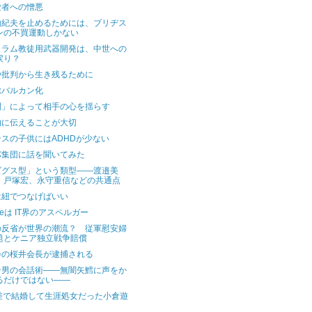
愛者への憎悪
由紀夫を止めるためには、ブリヂス
ンの不買運動しかない
スラム教徒用武器開発は、中世への
戻り？
や批判から生き残るために
総バルカン化
問」によって相手の心を揺らす
的に伝えることが大切
スの子供にはADHDが少ない
パ集団に話を聞いてみた
ズグス型」という類型――渡邉美
、戸塚宏、永守重信などの共通点
は紐でつなげばいい
gleは IT界のアスペルガー
の反省が世界の潮流？ 従軍慰安婦
題とケニア独立戦争賠償
会の桜井会長が逮捕される
ン男の会話術――無闇矢鱈に声をか
るだけではない――
歳差で結婚して生涯処女だった小倉遊