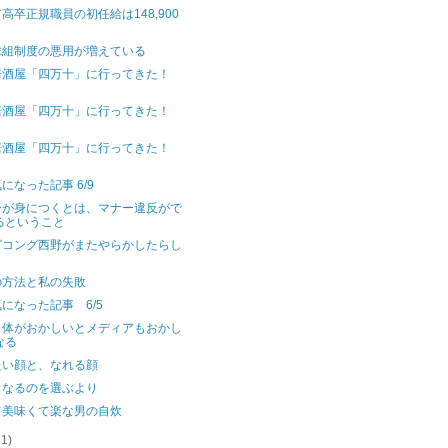
高卒正規職員の初任給は148,900
縁組制度の悪用が増えている
居酒屋「四万十」に行ってきた！
居酒屋「四万十」に行ってきた！
居酒屋「四万十」に行ってきた！
になった記事 6/9
ーが身につくとは、マナー違反がで
るということ
グコング西野がまたやらかしたらし
の方法と私の失敗
になった記事 6/5
自体がおかしいとメディアもおかし
なる
たい顔と、なれる顔
となるのを選ぶより
て美味くて楽な男の自炊
31)