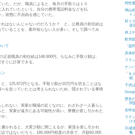
同性
いた。だが、職員によると、毎月の手取りは１０
に入れていたという。自分の携帯電話料金などを払
鳩山
ト
い」状態に不自由を感じていた。
対イ
それはないんじゃないのだろうか？ と。公務員の初任給は
逆
れていることを、案外知らない人が多い。そして調べてみ
炎上
欧州
ついて
「質
具体
正規職員の初任給は148,900円。ちなみに手取り額は、
フラン
ばすぐに計算できる。
ナン
ョン
「モ
樹
、125,872円となる。手取り額が10万円を切ることはな
子供
調べを怠っていたとは考えられないため、隠されている事情
Goo
歴史
問
もしれない。実家が職場の近くなのに、わざわざ一人暮らし
在特
ると、実家が遠方にある可能性が高い。寮費が差し引かれた
いか。
ラテ
け
と書かれると、大変少額に聞こえるが、家賃を差し引かれ
31
亀
はないだろう。180,000円程度の月収で、月額60,000