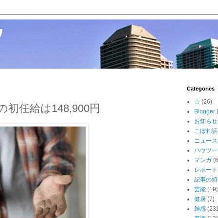
Categories
☆
(26)
初任給は148,900円
Blogger
お知らせ
こぼれ話
ニュース
ハウツー
マンガ
(6
レポート
記事の紹
芸能
(19)
健康
(7)
雑感
(23