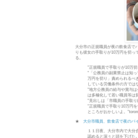
大分市の正規職員が夜の飲食店で
りも彼女の手取りが10万円を切っ
る。
"正規職員で手取りが10万切
"「公務員の副業禁止は知
万円を切り」責められるべ
している労働条件の方ではない
"地方公務員の給与や賞与
は多極化して若い職員等は貧困
"見出しは「市職員の手取り給
"正規職員で手取り10万円
ところがおかしいよ。"toron
★
大分市職員、飲食店で夜のバ
１１日夜、大分市内で大分
認めると深々と頭を下げた