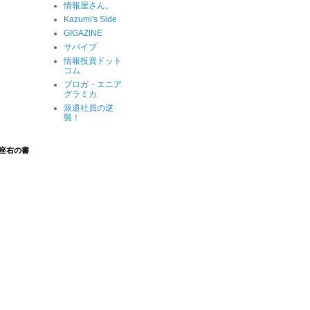
情報屋さん。
Kazumi's Side
GIGAZINE
サバイブ
情報投資ドット
コム
ブロガ・エニア
グラミカ
派遣社員の逆
襲！
座右の書