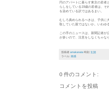
円のアパートに暮らす東京の若者と、
らしをしている19歳の若者は、そ
を染めている訳ではあるまい。
むしろ責められるべきは、子供に
取していた親ではないか。いわゆ
この手のニュースは、新聞記者が
が多いので、注意をしなくちゃな
投稿者
amakanata
時刻:
9:38
ラベル:
雑感
0 件のコメント:
コメントを投稿