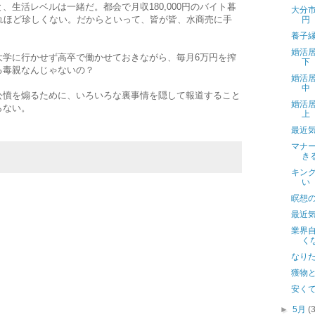
生活レベルは一緒だ。都会で月収180,000円のバイト暮
大分市
れほど珍しくない。だからといって、皆が皆、水商売に手
円
養子
婚活
大学に行かせず高卒で働かせておきながら、毎月6万円を搾
下
る毒親なんじゃないの？
婚活
中
公憤を煽るために、いろいろな裏事情を隠して報道すること
婚活
らない。
上
最近気
マナ
き
キン
い
瞑想
最近気
業界
く
なり
獲物
安く
►
5月
(