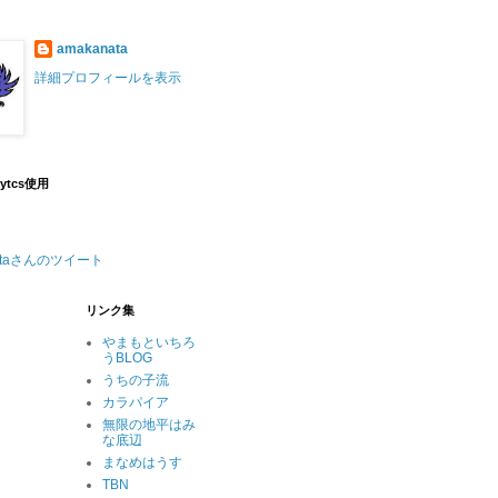
amakanata
詳細プロフィールを表示
lytcs使用
nataさんのツイート
リンク集
やまもといちろ
うBLOG
うちの子流
カラパイア
無限の地平はみ
な底辺
まなめはうす
TBN