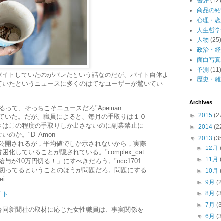
書評
(12)
商品の紹
心理・恋
人生哲学
人物
(25)
政治・経
面白写真
予測
(11)
バイトしていたのがバレたという話なのだが、バイト自体よ
歴史・雑
ていたというニュースに多くのはてなユーザーが驚いてい
Archives
るって、そっちこそニュースだろ"Apeman
►
2015
(2
っていた。だが、職員によると、毎月の手取りは１０
きはこの程度の手取りしか出さないのに副業禁止に
►
2014
(2
のか。"D_Amon
▼
2013
(3
は公開されるが，平均値でしか示されないから，実際
►
12月
化していることが隠されている。"complex_cat
►
11月
与が10万円切る！」にすべきだろう。"ncc1701
を切ってるということのほうが問題だろ。問題にする
►
10月
ei
►
9月
(
►
8月
(
イト
►
7月
(
合同新聞社の取材に応じた女性職員は、事実関係を
▼
6月
(
。