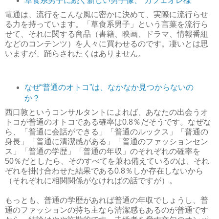
草食系男子に続く新しい男子像、“カフェオレ様”
電通は、流行をこんな風に密かに決めて、実際に流行らせ
る力を持っています。「草食系男子」という言葉を流行ら
せて、それに関する商品（書籍、映画、ドラマ、情報番組
などのコンテンツ）を人々に買わせるのです。凄いとは思
いますが、踊らされたくはありません。
なぜ“普通のオトコ”は、なかなか見つからないの
か？
西口敦というコンサルタントによれば、あなたの出会うオ
トコが普通のオトコである確率は0.8％だそうです。なぜな
ら、「普通に会話ができる」「普通のルックス」「普通の
身長」「普通に清潔感がある」「普通のファッションセン
ス」「普通の学歴」「普通の年収」のそれぞれの確率を
50％だとしたら、そのすべてを兼ね備えているのは、それ
ぞれを掛け合わせた結果である0.8％しか存在しないから
（それぞれに相関関係がなければの話ですが）。
もっとも、普通の学歴があれば普通の年収でしょうし、普
通のファッションの持ち主なら清潔感もあるのが普通です