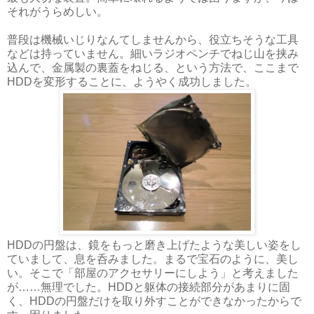
それがうらめしい。
普段は機械いじりなんてしませんから、役立ちそうな工具
などは持っていません。細いラジオペンチでねじ山を挟み
込んで、金属製の裏蓋をねじる、という方法で、ここまで
HDDを変形することに、ようやく成功しました。
HDDの円盤は、鏡をもっと磨き上げたような美しい姿をし
ていまして、息を呑みました。まるで宝石のように、美し
い。そこで「部屋のアクセサリーにしよう」と考えました
が……無理でした。HDDと躯体の接続部分があまりに固
く、HDDの円盤だけを取り外すことができなかったからで