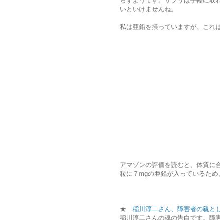
らすようです。サプリは手軽に取
いといけませんね。
私は亜鉛を摂っていますが、これ
アマゾンの評価を読むと、体質に
粒に７mgの亜鉛が入っているた
★
稲川淳二さん、障害者の親と
稲川淳二さんの魂の告白です。障