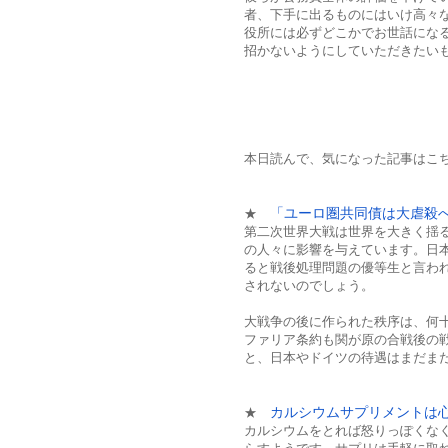
者、下手に出るものにはいけ高々
役所には必ずどこかでお世話にな
招かないようにしていただきたい
本日読んで、気になった記事はこち
「ユーロ圏共同債は大虐殺
★
第二次世界大戦は世界を大きく揺
の人々に影響を与えています。日
ると戦後処理問題の優等生と言わ
されないのでしょう。
大戦争の後に作られた秩序は、何
ファリア条約も関が原の合戦後の
と、日本やドイツの待遇はまだま
カルシウムサプリメントは
★
カルシウムをとれば怒りっぽくな