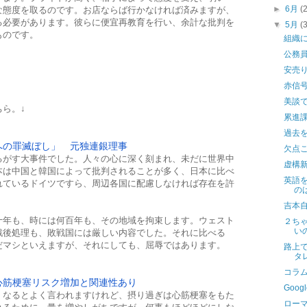
►
6月
(
な態度を取るのです。お店ならば行かなければ済みますが、
る必要があります。彼らに便宜再教育を行い、余計な批判を
▼
5月
(
ものです。
組織
公務
安売
赤信
美談
ら。↓
累進
過去
への罪滅ぼし」 元独連銀理事
欠点
るがす大事件でした。人々の心に深く刻まれ、未だに世界中
虚構
本は中国と韓国によって批判されることが多く、日本に比べ
英語
れているドイツですら、周辺各国に配慮しなければ存在を許
の
吉本
十年も、時には何百年も、その地域を拘束します。ウェスト
２ち
い
戦後処理も、敗戦国には厳しい内容でした。それに比べる
だマシといえますが、それにしても、屈辱ではあります。
路上
タ
コラ
心筋梗塞リスク増加と関連性あり
Goo
くなるとよく言われますけれど、摂り過ぎは心筋梗塞をもた
ロー