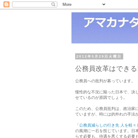
2012年5月29日火曜日
公務員改革はできる
公務員への批判が募っています。
慢性的な不況に陥った日本で、決
せているのが原因でしょう。
このため、公務員批判は、政治家
ていますが、時には的外れの手法
「
公務員減らしの行き先 人を軽々
の風潮に一石を投じています。日
らす必要も、待遇を悪くする必要