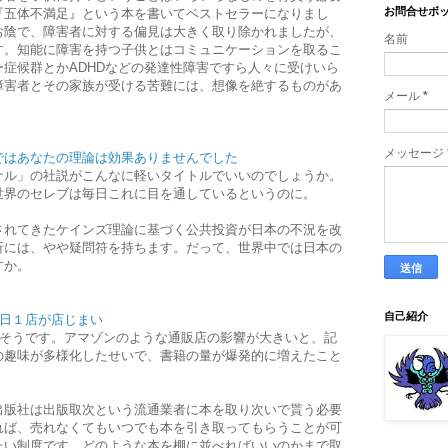
お問合せボ
『五体不満足』という本を書いてベストセラーになりまし
お陰で、障害者に対する偏見は大きく取り除かれましたが、
名前
す。知能に障害を持つ子供とはコミュニケーションを取るこ
症候群とかADHDなどの発達性障害ですら人々に受けいら
障害者とその家族が受ける苦難には、想像を絶するものがあ
メール
*
メッセージ
ではあなたの理論は効果ありませんでした
ナル」の社説がこんなに軽いタイトルでいいのでしょうか。
世界のセレブは毎日これに目を通しているというのに。
されてきたケインズ理論に基づく公共投資が日本の不況を改
析には、やや疑問符を持ちます。だって、世界中では日本の
すか。
自己紹介
１日１店が店じまい
たそうです。アマゾンのような通販店の影響が大きいと、記
の趣味が多様化したせいで、書籍の量が爆発的に増えたこと
出版社は出版取次という流通業者に本を取り次いで貰う必要
れば、売れなくてもいつでも本を引き取ってもらうことが可
たい制度です。どのような本を棚に並べればいいのかまで取