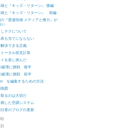
恒雄と『キッズ・リターン』 後編
恒雄と『キッズ・リターン』 前編
昭の『渡邉恒雄 メディアと権力』が
白い
らしテクについて
発表も当てにならない
で解決できる正義
なトータル収支計算
ントを差し挟んだ
の破壊に挑戦 後半
の破壊に挑戦 前半
gger を編集するための方法
関係図
を取るのは大切だ
を模した空調システム
明日香のブログの更新
30)
22)