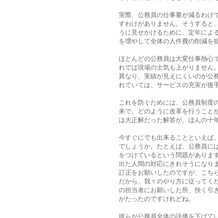
実際、公務員の仕事量が減るわけ
すわけがありません。そうすると
うに見せかけるために、定年によ
を増やして全体の人件費の削減を
ほとんどの公務員は大変仕事熱心
れでは現場の士気も上がりません
異なり、実績が見えにくいのが公
れていては、サービスの充実が後
これを防ぐためには、公務員制度
来で、どのように改革を行うこと
は大正解だった解答が、ほんの十
今すぐにでも出来ることといえば
でしょうか。たとえば、公務員に
をつけているという問題がありま
出た人間の対応にきれそうになり
訂正をお願いしたのですが、こち
だから、我々のやり方に従ってく
の担当者にお願いした所、快く引
がたったのですけれどね。
彼らが公務員全体の評価を下げて