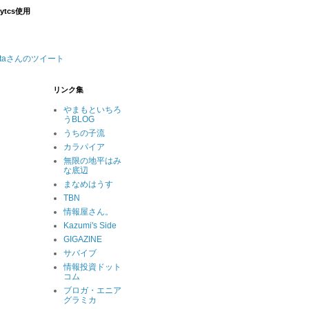
lytcs使用
nataさんのツイート
リンク集
やまもといちろ
うBLOG
うちの子流
カラパイア
無限の地平はみ
な底辺
まなめはうす
TBN
情報屋さん。
Kazumi's Side
GIGAZINE
サバイブ
情報投資ドット
コム
ブロガ・エニア
グラミカ