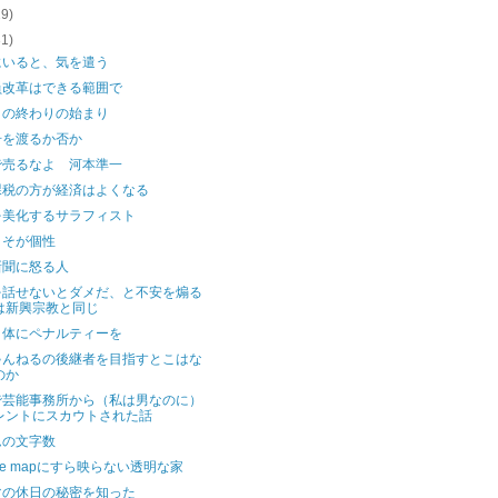
29)
31)
にいると、気を遣う
員改革はできる範囲で
りの終わりの始まり
号を渡るか否か
で売るなよ 河本準一
課税の方が経済はよくなる
を美化するサラフィスト
こそが個性
新聞に怒る人
を話せないとダメだ、と不安を煽る
は新興宗教と同じ
自体にペナルティーを
ゃんねるの後継者を目指すとこはな
のか
で芸能事務所から（私は男なのに）
レントにスカウトされた話
ムの文字数
gle mapにすら映らない透明な家
マの休日の秘密を知った