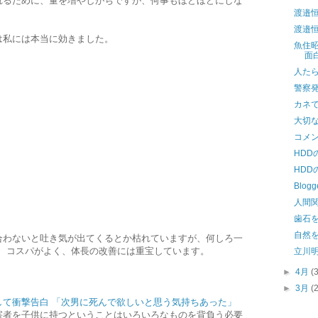
れるために、量を増やしがちですが、何事もほどほどにしな
渡邉
渡邉
は私には本当に効きました。
魚住
面
人た
警察
カネ
大切
コメ
HDD
HDD
Blo
人間
歯石
自然
合わないと吐き気が出てくるとか枯れていますが、何しろ一
め、コスパがよく、体長の改善には重宝しています。
立川
►
4月
(
►
3月
(
して衝撃告白 「次男に死んで欲しいと思う気持ちあった」
害者を子供に持つということはいろいろなものを背負う必要