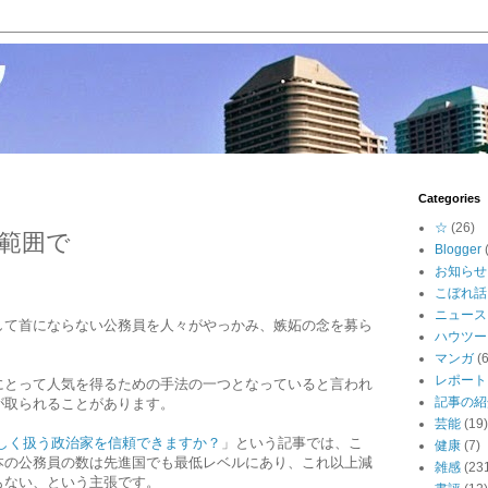
Categories
☆
(26)
範囲で
Blogger
お知らせ
こぼれ話
ニュース
して首にならない公務員を人々がやっかみ、嫉妬の念を募ら
ハウツー
マンガ
(6
レポート
にとって人気を得るための手法の一つとなっていると言われ
記事の紹
が取られることがあります。
芸能
(19)
しく扱う政治家を信頼できますか？
」という記事では、こ
健康
(7)
本の公務員の数は先進国でも最低レベルにあり、これ以上減
雑感
(23
もない、という主張です。