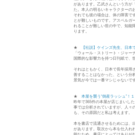
があります。乙武さんという方が
た。本人の明るいキャラクターの
それでも彼の場合は、体の障害で
とが難しいものです。アスペルガー
れることが難しい世の中で、知能
ります。
★
【社説】ケインズ先生、日本
「ウォール・ストリート・ジャー
国際的な影響力を持つ日刊紙で、
それはともかく、日本で長年採用
善することはなかった、という分
景気が今では一番マシじゃないで
★
本屋を襲う“倒産ラッシュ”！
昨年で365件の本屋が店じまいし
事では分析されていますが、人々
も、その原因だと私は考えます。
本を書店で流通させるためには、
があります。取次から本を仕入れ
能なため、書店にとってはありが