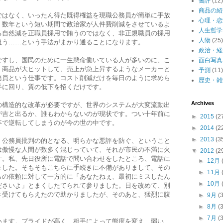
書評
(12)
商品の紹
ではなく、いったん得た既得権益を現職公務員が簡単に手放
心理・恋
、数年という短い期間で政治家が人件費削減をさせているよ
人生哲学
る自然減を正職員採用で賄うのではなく、非正規職員の採用
人物
(25)
狙う……という手法がまかり通ることになります。
政治・経
ですし、国民のために一生懸命働いている人が多いのに、こ
面白写真
。商品が大ヒットして、売上が急上昇するようなメーカーと
予測
(11)
務員という仕事です。コスト削減だけを毎日のように求めら
歴史・雑
手に回り、質の低下を招くだけです。
Archives
の構造的な改革が必要ですが、世界のシステムが大変流動出
が吉と出るか、誰もわからないのが現状です。つい十年前に
►
2015
(2
年で逆転してしまうのが今の世の中です。
►
2014
(2
►
2013
(3
、公務員批判の的となる、明らかな悪評を防ぐ、ということ
は傲慢な人間が数多く混じっていて、それが市民の不満に火
▼
2012
(2
す。私、先日役所に電話で問い合わせをしたところ、電話に
►
12月
ました。そもそもこちらに手続きに不備がありまして、その
►
11月
らの依頼に対して一方的に「あなたねぇ、最初にミスしたん
►
10月
ださいよ」とまくしたてられて参りました。日を改めて、別
き受けてもらえたので助かりましたが、そのあと、猛烈に腹
►
9月
(
►
8月
(
►
7月
(
います。プライドが高く、相手によって態度を変え、弱い