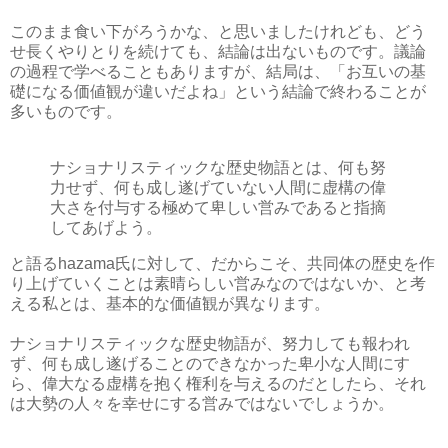
このまま食い下がろうかな、と思いましたけれども、どう
せ長くやりとりを続けても、結論は出ないものです。議論
の過程で学べることもありますが、結局は、「お互いの基
礎になる価値観が違いだよね」という結論で終わることが
多いものです。
ナショナリスティックな歴史物語とは、何も努
力せず、何も成し遂げていない人間に虚構の偉
大さを付与する極めて卑しい営みであると指摘
してあげよう。
と語るhazama氏に対して、だからこそ、共同体の歴史を作
り上げていくことは素晴らしい営みなのではないか、と考
える私とは、基本的な価値観が異なります。
ナショナリスティックな歴史物語が、努力しても報われ
ず、何も成し遂げることのできなかった卑小な人間にす
ら、偉大なる虚構を抱く権利を与えるのだとしたら、それ
は大勢の人々を幸せにする営みではないでしょうか。