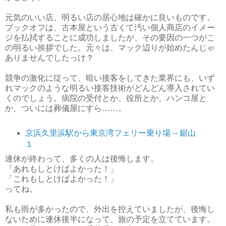
元気のいい店、明るい店の居心地は確かに良いものです。
ブックオフは、古本屋という古くて汚い個人商店のイメー
ジを払拭することに成功しましたが、その要因の一つがこ
の明るい挨拶でした。元々は、マック辺りが始めたんじゃ
ありませんでしたっけ？
競争の激化に従って、暗い接客をしてきた業界にも、いず
れマックのような明るい接客技術がどんどん導入されてい
くのでしょう。病院の受付とか、役所とか、ハンコ屋と
か、ついには葬儀屋にすら……。
京浜久里浜駅から東京湾フェリー乗り場 -- 鋸山
１
連休が終わって、多くの人は後悔します。
「あれもしとけばよかった！」
「これもしとけばよかった！」
ってね。
私も雨が多かったので、外出を控えていましたが、後悔し
ないために連休後半になって、旅の予定を立てています。