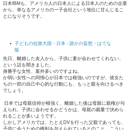
日本IBMも、アメリカ人の日本人による日本人のための企業
から、単なるアメリカの一子会社という地位に甘んじるこ
とになりそうです。
子どもの拉致大国・日本 - 誰かの妄想・はてな
版
先日、離婚した友人から、子供に妻が会わせてくれない、
という話を聞きました。
身勝手な女性、案外多いのですよね。
か弱い女性への同情心が日本では根強いのですが、彼女た
ちの一部の自己中心的な行動にも、もっと眼を向けるべき
でしょう。
日本では母親信仰が根強く、離婚した後は母親に親権が与
えられ、子供に会わせるかどうかは、母親の裁量で決めら
れることが多いようです。
しかしアメリカでは、たとえDVを行った父親であっても、
子供に会うための権利を与えられているとのこと。こうい