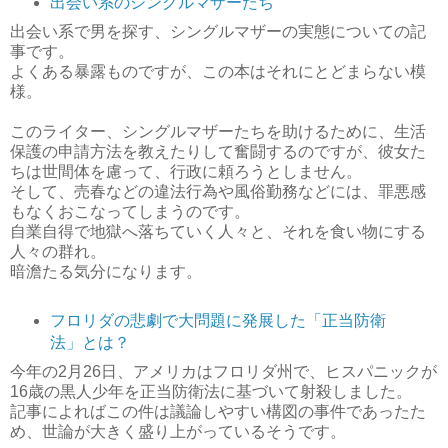
出会い系のシングルマザーたち
出会い系で男を探す、シングルマザーの実態についての記
事です。
よくある暴露ものですが、この本はそれにとどまらない模
様。
このライター、シングルマザーたちを助けるために、生活
保護の申請方法を教えたりして奮闘するのですが、彼女た
ちは世間体を慮って、行政に頼ろうとしません。
そして、売春などの違法行為や風俗勤務などには、罪悪感
もなくおこなってしまうのです。
自業自得で地獄へ落ちていく人々と、それを食い物にする
人々の群れ。
暗澹たる気分になります。
フロリダの悲劇で大問題に発展した「正当防衛
法」とは？
今年の2月26日、アメリカはフロリダ州で、ヒスパニックが
16歳の黒人少年を正当防衛法に基づいて射殺しました。
記事によればこの件は議論しやすい構図の事件であったた
め、世論が大きく盛り上がっているそうです。