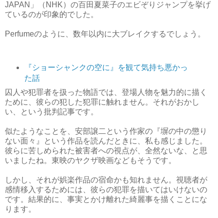
JAPAN」（NHK）の百田夏菜子のエビぞりジャンプを挙げ
ているのが印象的でした。
Perfumeのように、数年以内に大ブレイクするでしょう。
『ショーシャンクの空に』を観て気持ち悪かっ
た話
囚人や犯罪者を扱った物語では、登場人物を魅力的に描く
ために、彼らの犯した犯罪に触れません。それがおかし
い、という批判記事です。
似たようなことを、安部譲二という作家の『塀の中の懲り
ない面々』という作品を読んだときに、私も感じました。
彼らに苦しめられた被害者への視点が、全然ないな、と思
いましたね。東映のヤクザ映画などもそうです。
しかし、それが娯楽作品の宿命かも知れません。視聴者が
感情移入するためには、彼らの犯罪を描いてはいけないの
です。結果的に、事実とかけ離れた綺麗事を描くことにな
ります。