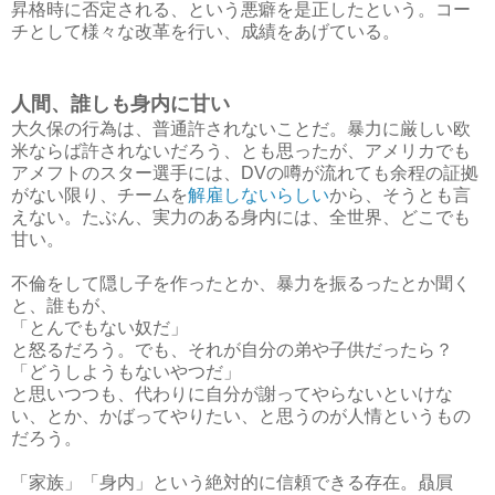
昇格時に否定される、という悪癖を是正したという。コー
チとして様々な改革を行い、成績をあげている。
人間、誰しも身内に甘い
大久保の行為は、普通許されないことだ。暴力に厳しい欧
米ならば許されないだろう、とも思ったが、アメリカでも
アメフトのスター選手には、DVの噂が流れても余程の証拠
がない限り、チームを
解雇しないらしい
から、そうとも言
えない。たぶん、実力のある身内には、全世界、どこでも
甘い。
不倫をして隠し子を作ったとか、暴力を振るったとか聞く
と、誰もが、
「とんでもない奴だ」
と怒るだろう。でも、それが自分の弟や子供だったら？
「どうしようもないやつだ」
と思いつつも、代わりに自分が謝ってやらないといけな
い、とか、かばってやりたい、と思うのが人情というもの
だろう。
「家族」「身内」という絶対的に信頼できる存在。贔屓