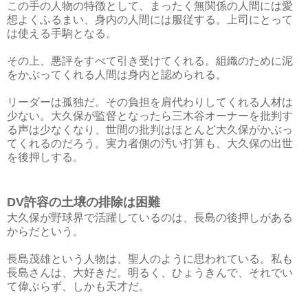
この手の人物の特徴として、まったく無関係の人間には愛
想よくふるまい、身内の人間には服従する。上司にとって
は使える手駒となる。
その上、悪評をすべて引き受けてくれる。組織のために泥
をかぶってくれる人間は身内と認められる。
リーダーは孤独だ。その負担を肩代わりしてくれる人材は
少ない。大久保が監督となったら三木谷オーナーを批判す
る声は少なくなり、世間の批判はほとんど大久保がかぶっ
てくれるのだろう。実力者側の汚い打算も、大久保の出世
を後押しする。
DV許容の土壌の排除は困難
大久保が野球界で活躍しているのは、長島の後押しがある
からだという。
長島茂雄という人物は、聖人のように思われている。私も
長島さんは、大好きだ。明るく、ひょうきんで、それでい
て偉ぶらず、しかも天才だ。