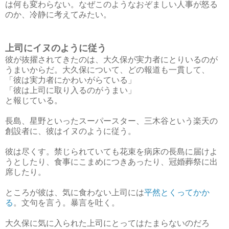
は何も変わらない。なぜこのようなおぞましい人事が怒る
のか、冷静に考えてみたい。
上司にイヌのように従う
彼が抜擢されてきたのは、大久保が実力者にとりいるのが
うまいからだ。大久保について、どの報道も一貫して、
「彼は実力者にかわいがらている」
「彼は上司に取り入るのがうまい」
と報じている。
長島、星野といったスーパースター、三木谷という楽天の
創設者に、彼はイヌのように従う。
彼は尽くす。禁じられていても花束を病床の長島に届けよ
うとしたり、食事にこまめにつきあったり、冠婚葬祭に出
席したり。
ところが彼は、気に食わない上司には
平然とくってかか
る
。文句を言う。暴言を吐く。
大久保に気に入られた上司にとってはたまらないのだろ