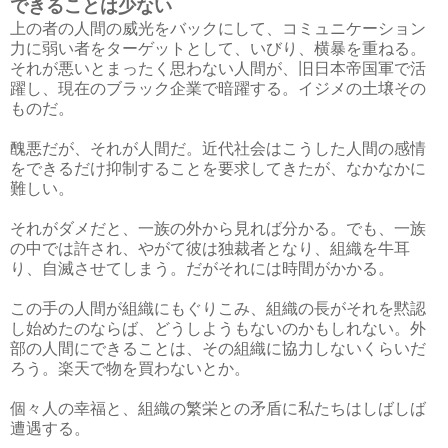
できることは少ない
上の者の人間の威光をバックにして、コミュニケーション
力に弱い者をターゲットとして、いびり、横暴を重ねる。
それが悪いとまったく思わない人間が、旧日本帝国軍で活
躍し、現在のブラック企業で暗躍する。イジメの土壌その
ものだ。
醜悪だが、それが人間だ。近代社会はこうした人間の感情
をできるだけ抑制することを要求してきたが、なかなかに
難しい。
それがダメだと、一族の外から見れば分かる。でも、一族
の中では許され、やがて彼は独裁者となり、組織を牛耳
り、自滅させてしまう。だがそれには時間がかかる。
この手の人間が組織にもぐりこみ、組織の長がそれを黙認
し始めたのならば、どうしようもないのかもしれない。外
部の人間にできることは、その組織に協力しないくらいだ
ろう。楽天で物を買わないとか。
個々人の幸福と、組織の繁栄との矛盾に私たちはしばしば
遭遇する。