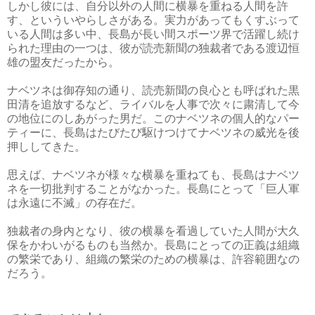
しかし彼には、自分以外の人間に横暴を重ねる人間を許
す、といういやらしさがある。実力があってもくすぶって
いる人間は多い中、長島が長い間スポーツ界で活躍し続け
られた理由の一つは、彼が読売新聞の独裁者である渡辺恒
雄の盟友だったから。
ナベツネは御存知の通り、読売新聞の良心とも呼ばれた黒
田清を追放するなど、ライバルを人事で次々に粛清して今
の地位にのしあがった男だ。このナベツネの個人的なパー
ティーに、長島はたびたび駆けつけてナベツネの威光を後
押ししてきた。
思えば、ナベツネが様々な横暴を重ねても、長島はナベツ
ネを一切批判することがなかった。長島にとって「巨人軍
は永遠に不滅」の存在だ。
独裁者の身内となり、彼の横暴を看過していた人間が大久
保をかわいがるものも当然か。長島にとっての正義は組織
の繁栄であり、組織の繁栄のための横暴は、許容範囲なの
だろう。