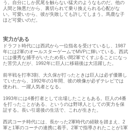
う。自分にしか尻尾を触らない猛犬のようなものだ。他の
人間と険悪だから、裏切られて乗り換えられる心配がな
い。可愛いから、彼が失敗しても許してしまう。馬鹿な子
ほど可愛いのだ。
実
力がある
ドラフト時代には西武から一位指名を受けているし、1987
年には2軍のオールスターゲームでMVPに輝いている。西武
には優秀な捕手がいたため長い間2軍でくすぶることになっ
た苦労人だが、1992年に巨人に移籍後は大活躍した。
前半戦を打率3割、大久保が打ったときは巨人は必ず優勝し
ていたから、1992年の1年間、彼の映像が必ずテレビでは
使われ、一躍人気者となる。
1993年には4番打者として出場したこともある。巨人の4番
を打ったことがある、というのは野球人としての実力を保
証する。長い引退後の生活で、これが生きた。
西武コーチ時代には、長かった2軍時代の経験を踏まえ、2
軍と1軍のコーチの連携に着手。2軍で指導されたことが1軍