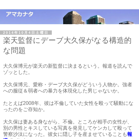
2014年10月4日土曜日
楽天監督にデーブ大久保がなる構造的
な問題
大久保博元が楽天の新監督に決まるという。報道を読んで
ゾッとした。
大久保博元、愛称・デーブ大久保がどういう人物か。強者
への服従＆弱者への暴力を体現化した男じゃないか。
たとえば2008年、彼は不倫していた女性を殴って騒動にな
ったのをご存知か。
大久保は妻ある身ながら、不倫。ところが相手の女性が、
別の男性とキスしている写真を発見してケンカして殴って
警察沙汰になった。彼女に隠し子を産ませていることも
報