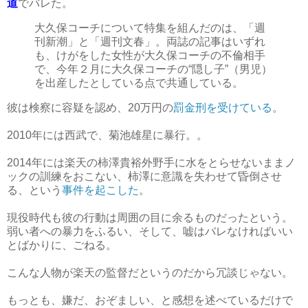
道
でバレた。
大久保コーチについて特集を組んだのは、「週
刊新潮」と「週刊文春」。両誌の記事はいずれ
も、けがをした女性が大久保コーチの不倫相手
で、今年２月に大久保コーチの“隠し子”（男児）
を出産したとしている点で共通している。
彼は検察に容疑を認め、20万円の
罰金刑を受けている
。
2010年には西武で、菊池雄星に暴行。。
2014年には楽天の柿澤貴裕外野手に水をとらせないままノ
ックの訓練をおこない、柿澤に意識を失わせて昏倒させ
る、という
事件を起こした
。
現役時代も彼の行動は周囲の目に余るものだったという。
弱い者への暴力をふるい、そして、嘘はバレなければいい
とばかりに、ごねる。
こんな人物が楽天の監督だというのだから冗談じゃない。
もっとも、嫌だ、おぞましい、と感想を述べているだけで