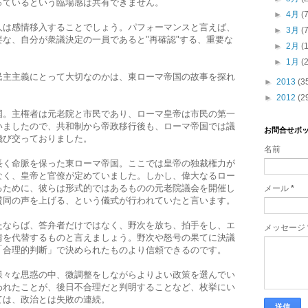
っているという臨場感は共有できません。
►
4月
(
人は感情移入することでしょう。パフォーマンスと言えば、
►
3月
(
な、自分が衆議決定の一員であると"再確認"する、重要な
►
2月
(
►
1月
(
民主主義にとって大切なのかは、東ローマ帝国の故事を探れ
►
2013
(3
►
2012
(2
国。主権者は元老院と市民であり、ローマ皇帝は市民の第一
いましたので、共和制から帝政移行後も、ローマ帝国では議
お問合せボ
飛び交っておりました。
名前
長く命脈を保った東ローマ帝国。ここでは皇帝の独裁権力が
なく、皇帝と官僚が定めていました。しかし、偉大なるロー
るために、彼らは形式的ではあるものの元老院議会を開催し
メール
*
賛同の声を上げる、という儀式が行われていたと言います。
たならば、答弁者だけではなく、野次を放ち、拍手をし、エ
メッセージ
情を代替するものと言えましょう。野次や怒号の果てに決議
「合理的判断」で決められたものより信頼できるのです。
様々な思惑の中、微調整をしながらよりよい政策を選んでい
われたことが、後日不合理だと判明することなど、枚挙にい
ては、政治とは失敗の連続。