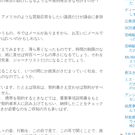
者の発言の妨げになるような不規則発言をなぜ許すのか？
だ
ディ
し
、アメリカのような質疑応答をしたい議員だけが議会に参加
公務
。
SOS
いうもの。今ではメールがありますから、お互いにメールで
宮崎
ればいいのかもしれない。
っ
宮崎
すえてみますと、薄ら寒くなったものです。時間の制限のな
た
は、紙に直せば何百ページもの厚さになるでしょう。それを
Ms.
研究者、ジャーナリストだけになることでしょう。
ス
に
見ることなく、いつの間にか政策がさだまっていく社会。そ
夜泣
ものなのでしょうか。
ミズ
だ
ています。たとえば現在は、契約書さえ交わせば契約がすべ
の
ません。
アン
き、携帯を契約するときなどては、重要事項説明書をもと
セ
で契約者本人に読み上げてもらい、納得したことをチェック
凶悪
続きが必要なのをご存知の方も多いはず。
ん
対処
ウ
検
人々の姿、行動を、この目で見て、この耳で聞くことで、政
►
5月
(