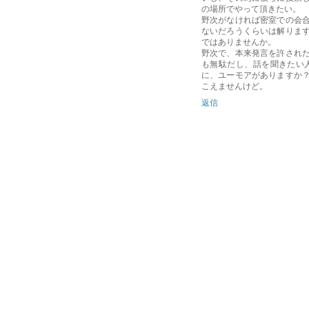
の場所でやって頂きたい。
野次がなければ密室での会
ないだろうくらいは解りま
ではありませんか。
野次で、本来発言を許され
も無駄だし、話を聞きたい
に、ユーモアがありますか
こえませんけど。
返信