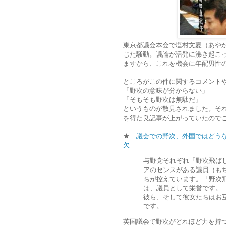
東京都議会本会で塩村文夏（あや
じた騒動。議論が活発に沸き起こ
ますから、これを機会に年配男性
ところがこの件に関するコメント
「野次の意味が分からない」
「そもそも野次は無駄だ」
というものが散見されました。そ
を得た良記事が上がっていたので
★
議会での野次、外国ではどう
欠
与野党それぞれ「野次飛ば
アのセンスがある議員（も
ちが控えています。「野次
は、議員として栄誉です。
彼ら、そして彼女たちはお
です。
英国議会で野次がどれほど力を持