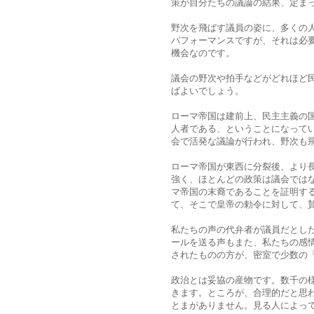
策が自分たちの議論の結果、定ま
野次を飛ばす議員の姿に、多くの
パフォーマンスですが、それは必要
機会なのです。
議会の野次や拍手などがどれほど
ばよいでしょう。
ローマ帝国は建前上、民主主義の
人者である、ということになって
会で活発な議論が行われ、野次も
ローマ帝国が東西に分裂後、より
強く、ほとんどの政策は議会では
マ帝国の末裔であることを証明す
て、そこで皇帝の勅令に対して、
私たちの声の代弁者が議員だとし
ールを送る声もまた、私たちの感
されたものの方が、密室で少数の
政治とは妥協の産物です。数千の
きます。ところが、合理的だと思
とまがありません。見る人によっ