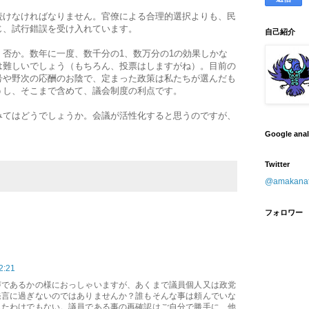
続けなければなりません。官僚による合理的選択よりも、民
じ、試行錯誤を受け入れています。
自己紹介
否か。数年に一度、数千分の1、数万分の1の効果しかな
は難しいでしょう（もちろん、投票はしますがね）。目前の
号や野次の応酬のお陰で、定まった政策は私たちが選んだも
うし、そこまで含めて、議会制度の利点です。
みてはどうでしょうか。会議が活性化すると思うのですが、
Google ana
Twitter
@amaka
フォロワー
:21
声であるかの様におっしゃいますが、あくまで議員個人又は政党
発言に過ぎないのではありませんか？誰もそんな事は頼んでいな
したわけでもない。議員である事の再確認はご自分で勝手に、他