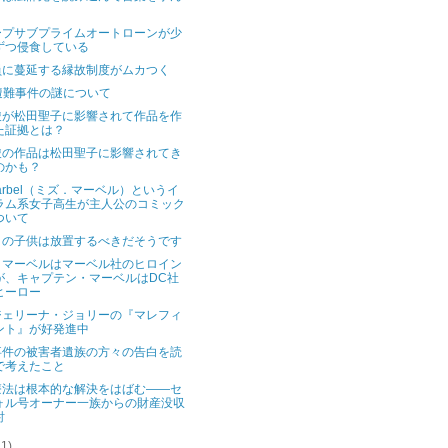
ープサブプライムオートローンが少
ずつ侵食している
員に蔓延する縁故制度がムカつく
遭難事件の謎について
駿が松田聖子に影響されて作品を作
た証拠とは？
駿の作品は松田聖子に影響されてき
のかも？
Marbel（ミズ．マーベル）というイ
ラム系女子高生が主人公のコミック
ついて
きの子供は放置するべきだそうです
・マーベルはマーベル社のヒロイン
が、キャプテン・マーベルはDC社
ヒーロー
ジェリーナ・ジョリーの『マレフィ
ント』が好発進中
事件の被害者遺族の方々の告白を読
で考えたこと
療法は根本的な解決をはばむ――セ
ォル号オーナー一族からの財産没収
討
21)