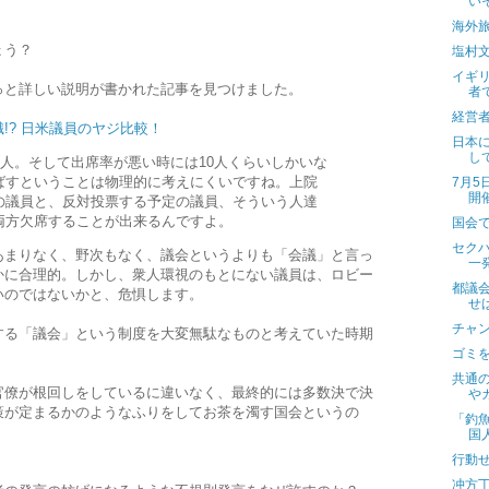
い
海外
ょう？
塩村
イギ
っと詳しい説明が書かれた記事を見つけました。
者
経営
!? 日米議員のヤジ比較！
日本
し
0人。そして出席率が悪い時には10人くらいしかいな
ばすということは物理的に考えにくいですね。上院
7月
開
の議員と、反対投票する予定の議員、そういう人達
両方欠席することが出来るんですよ。
国会
セク
あまりなく、野次もなく、議会というよりも「会議」と言っ
一
かに合理的。しかし、衆人環視のもとにない議員は、ロビー
都議
いのではないかと、危惧します。
せ
チャ
する「議会」という制度を大変無駄なものと考えていた時期
ゴミ
共通
官僚が根回しをしているに違いなく、最終的には多数決で決
や
策が定まるかのようなふりをしてお茶を濁す国会というの
「釣
国
行動
冲方