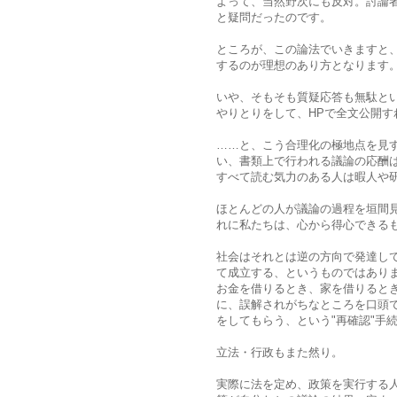
よって、当然野次にも反対。討論
と疑問だったのです。
ところが、この論法でいきますと
するのが理想のあり方となります
いや、そもそも質疑応答も無駄と
やりとりをして、HPで全文公開す
……と、こう合理化の極地点を見
い、書類上で行われる議論の応酬
すべて読む気力のある人は暇人や
ほとんどの人が議論の過程を垣間
れに私たちは、心から得心できる
社会はそれとは逆の方向で発達し
て成立する、というものではあり
お金を借りるとき、家を借りると
に、誤解されがちなところを口頭
をしてもらう、という"再確認"手
立法・行政もまた然り。
実際に法を定め、政策を実行する