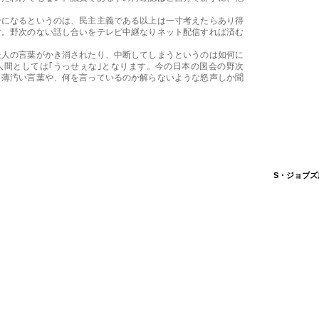
合になるというのは、民主主義である以上は一寸考えたらあり得
す。野次のない話し合いをテレビ中継なりネット配信すれば済む
た人の言葉がかき消されたり、中断してしまうというのは如何に
人間としては｢うっせぇな｣となります。今の日本の国会の野次
？薄汚い言葉や、何を言っているのか解らないような怒声しか聞
S・ジョブズ