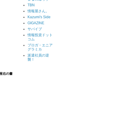
TBN
情報屋さん。
Kazumi's Side
GIGAZINE
サバイブ
情報投資ドット
コム
ブロガ・エニア
グラミカ
派遣社員の逆
襲！
座右の書