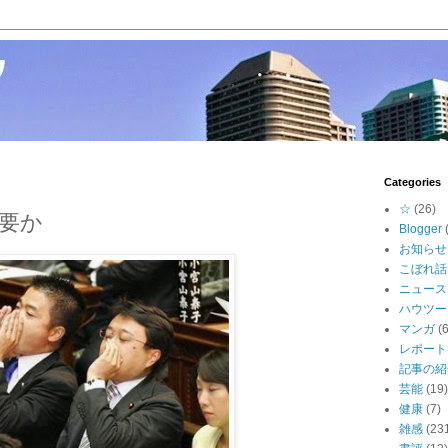
Categories
☆
(26)
要か
Blogger
お知らせ
こぼれ話
ニュース
ハウツー
マンガ
(6
レポート
記事の紹
芸能
(19)
健康
(7)
雑感
(23