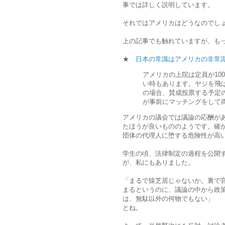
事では詳しく説明しています。
それではアメリカはどうなのでし
上の記事でも触れていますが、も
★
日本の常識はアメリカの非常識
アメリカの上院は定員が10
い時もあります。ヤジを飛
の場合、賛成投票する予定
が事前にマッチングをして
アメリカの議会では議論の応酬が
たほうが良いもののようです。確
団体の代理人に堕する危険性が高
学生の頃、法律制定の過程を公開
が、私にもありました。
「まるで猿芝居じゃないか。裏で
まるというのに、議論の中から政
は、無駄以外の何物でもない」
とね。