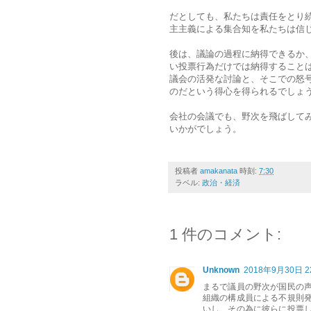
だとしても、私たちは責任をとり
主主義による集合知を私たちは信
後は、議論の過程に納得できるか、
い投票行為だけでは納得すること
議会の活発な討論と、そこでの怒
のだという得心を得られるでしょ
会社の会議でも、野次を飛ばして
いかがでしょう。
投稿者
amakanata
時刻:
7:30
ラベル:
政治・経済
1 件のコメント:
Unknown
2018年9月30日 22
まるで議員の野次が国民の
組織の構成員による不規則
いし、その為に彼らに投票