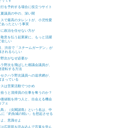
そうです
旅行を予約する場合に役立つサイト
文夏議員の中の、深い闇
リスで最高のタレントが、小児性愛
であったという事実
者に政治を任せない方が
に敬意を払う起業家に、もっと活躍
て欲しい
5日、渋谷で「スチームガーデン」が
催されるらしい
で野次がなぜ必要か
ハラ野次を飛ばした都議会議員が、
発逆転する方法
会セクハラ野次議員への追求網が、
ばまっている
ンスは営業活動でつかめ
を拾うと清掃員の仕事を奪うのか？
の価値観を持つ人と、出会える機会
カフェ
魚島」（尖閣諸島）という名は、中
人に「釣魚城の戦い」を想起させる
せよ、意識せよ
丁は広辞苑を読み込んで言葉を学ん