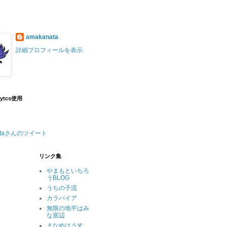
amakanata
詳細プロフィールを表示
lytcs使用
nataさんのツイート
リンク集
やまもといちろ
うBLOG
うちの子流
カラパイア
無限の地平はみ
な底辺
まなめはうす