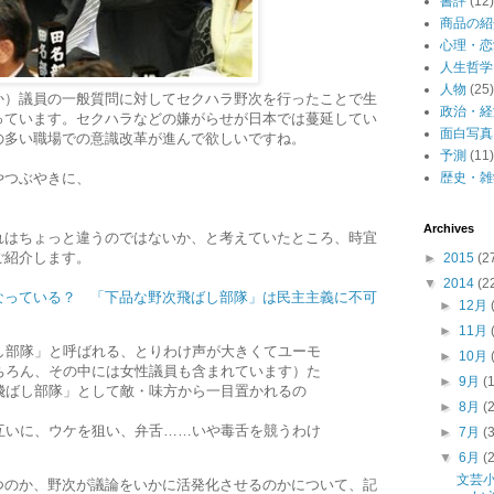
書評
(12)
商品の紹
心理・恋
人生哲学
人物
(25)
か）議員の一般質問に対してセクハラ野次を行ったことで生
政治・経
っています。セクハラなどの嫌がらせが日本では蔓延してい
面白写真
の多い職場での意識改革が進んで欲しいですね。
予測
(11)
やつぶやきに、
歴史・雑
Archives
れはちょっと違うのではないか、と考えていたところ、時宜
ご紹介します。
►
2015
(2
▼
2014
(2
なっている？ 「下品な野次飛ばし部隊」は民主主義に不可
►
12月
►
11月
し部隊」と呼ばれる、とりわけ声が大きくてユーモ
►
10月
ちろん、その中には女性議員も含まれています）た
►
9月
(
飛ばし部隊」として敵・味方から一目置かれるの
►
8月
(
互いに、ウケを狙い、弁舌……いや毒舌を競うわけ
►
7月
(
▼
6月
(
文芸
つのか、野次が議論をいかに活発化させるのかについて、記