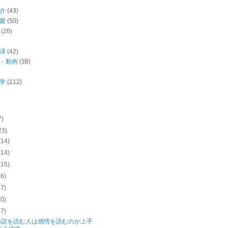
介
(43)
愛
(50)
(26)
済
(42)
・動画
(38)
学
(112)
7)
23)
(14)
(14)
(15)
16)
27)
30)
27)
小説を読む人は感情を読むのが上手