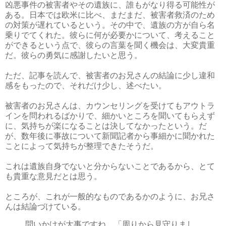
凶悪事件の被害者やその遺族に、誰もがなり得る可能性が
ある。日本では欧米に比べ、まだまだ、被害者救済のため
の対策が遅れているという。その中で、遺族の方が自ら名
乗りでてくれた。彼らに何が必要かについて、考えること
ができるという点で、彼らの言葉を聞く機会は、大変貴重
だ。彼らの勇気に感謝したいと思う。
ただ、記事を読んで、被害者のお兄さんの結論に少し違和
感をもったので、それだけ少し、述べたい。
被害者のお兄さんは、カウンセリングを受けてもアウトラ
インを問われるばかりで、細かいところを聞いてもらえず
に、気持ちが楽になることは決してなかったという。だ
が、数年後に事故について新聞記者から事細かに聞かれた
ことによって気持ちが整理できたそうだ。
これは遺族自身でないと分からないことであるから、とて
も貴重な意見だとは思う。
ところが、これが一般的なものであるかのように、お兄さ
んは結論づけている。
問いかけが大事ですね。「周りから見守りまし