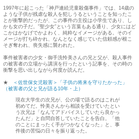
1997年に起こった「神戸連続児童殺傷事件」では、14歳の
ような子供が残虐な殺人を犯しうるということを知ったこ
とが衝撃的だったが、この事件の主役は小学生であり、し
かも女の子だ。"聖少女"という言葉もある通り、少女にはど
こかはかなげでかよわく、純粋なイメージがある。そのイ
メージが打ち砕かれ、なんとなく感じていた信頼感が根こ
そぎ奪われ、喪失感に襲われた。
事件被害者の少女・御手洗怜美さんの兄と父が、殺人事件
の被害者の立場から講演を行ったという記事を、その時の
衝撃を思い出しながら何度か読んだ。
★
＜佐世保女児殺害＞「子供の将来を守りたかった」
（被害者の父と兄が語る10年・上）
現在大学生の次兄が、公の場で語るのはこれが
初めてだ。怜美さんから相談を受けていたとい
う次兄は「なんてアドバイスしていたら良かっ
たんだ」と自問自答していたことを告白。「他
のことにまったく手がつかなくなった」と、事
件後の苦悩の日々を振り返った。