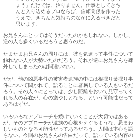
ょう」だけでは、治りません。仕事としてきち
んと入り込めるプロならば、信頼関係を作った
うえで、きちんと気持ちのなかに入るべきだと
思います。
お兄さんにとってはそうだったのかもしれない。しかし、
逆の人も多くいるだろうと思うのだ。
たまたまお兄さんの周りには、彼を気遣って事件について
触れない人が大勢いたのだろう。それが逆にお兄さんを疎
外してしまったのは間違いない。
だが、他の凶悪事件の被害者遺族の中には根掘り葉掘り事
件について聞かれて、語ることに辟易している人もいるだ
ろう。その人々にとっては、少し距離をおいて見守ってく
れる人の存在が、心の癒やしとなる、という可能性だって
あるはずだ。
いろいろなアプローチを続けていくことが大切ではある
が、そのアプローチが遺族の心根をえぐるような、忌まわ
しいものとなる可能性だってあるだろう。人間は本心を語
らない。今回のお兄さんの告白だって、語っている内容の