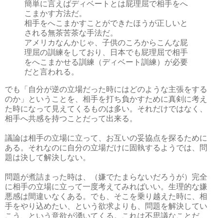
簡単に言えばディベートとは屁理屈で相手をへ
こまかす方法だ。
相手をへこまかすことができたほうが正しいと
される無茶苦茶な手法だ。
アメリカなんかじゃ、子供のころからこんな屁
理屈の訓練をしており、日本でも屁理屈で相手
をへこまかせる訓練（ディベート訓練）が必要
だと言われる。
でも「自分が逆の立場だった時にはどのような主張をする
のか」ということを、相手を打ち負かすために真剣に考え
た時になって見えてくるものは多い。それだけではなく、
相手へ共感を持つことだって出来る。
議論は相手の立場に立って、お互いの妥協点を探るために
ある。それなのに自分の立場だけに固執するようでは、問
題は決して解決しない。
問題が煮詰まった時は、（嫌でたまらないだろうが）完全
に相手の立場に立って一度考えてみればいい。生理的な嫌
悪感は間違いなくある。でも、そこを乗り越えた時に、相
手をやり込めたい、という欲求よりも、問題を解決してい
こう、という意欲が湧いてくる。これは不思議なことだ