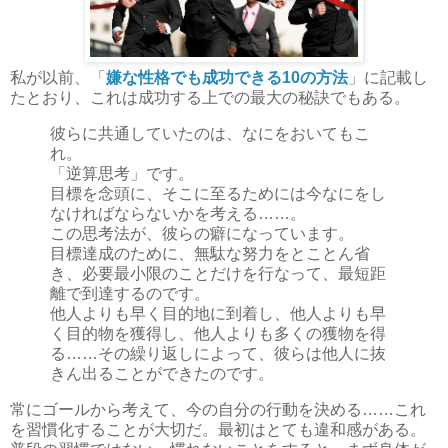
私が以前、「
嫌な性格でも成功できる10の方法
」に記載し
たとおり、これは成功する上での最大の秘訣でもある。
彼らに共通していたのは、なにをおいてもこ
れ。
「逆算思考」です。
目標を念頭に、そこに至るためには今なにをし
なければならないかを考える……。
この思考法が、彼らの癖になっています。
目標達成のために、無駄な努力をとことん省
き、必要最小限のことだけを行なって、最短距
離で到達するのです。
他人よりも早く目的地に到着し、他人よりも早
く目的物を獲得し、他人よりも多くの獲物を得
る……その繰り返しによって、彼らは他人に抜
きん出ることができたのです。
常にゴールから考えて、今の自分の行動を決める……これ
を習慣化することが大切だ。最初はとても違和感がある。