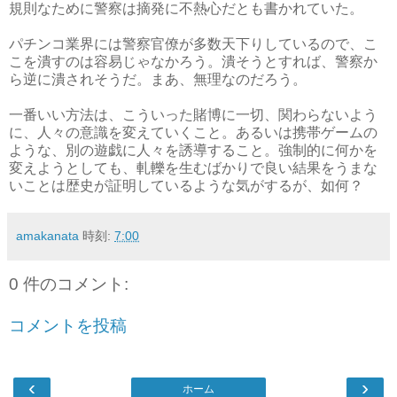
規則なために警察は摘発に不熱心だとも書かれていた。
パチンコ業界には警察官僚が多数天下りしているので、こ
こを潰すのは容易じゃなかろう。潰そうとすれば、警察か
ら逆に潰されそうだ。まあ、無理なのだろう。
一番いい方法は、こういった賭博に一切、関わらないよう
に、人々の意識を変えていくこと。あるいは携帯ゲームの
ような、別の遊戯に人々を誘導すること。強制的に何かを
変えようとしても、軋轢を生むばかりで良い結果をうまな
いことは歴史が証明しているような気がするが、如何？
amakanata
時刻:
7:00
0 件のコメント:
コメントを投稿
‹
›
ホーム