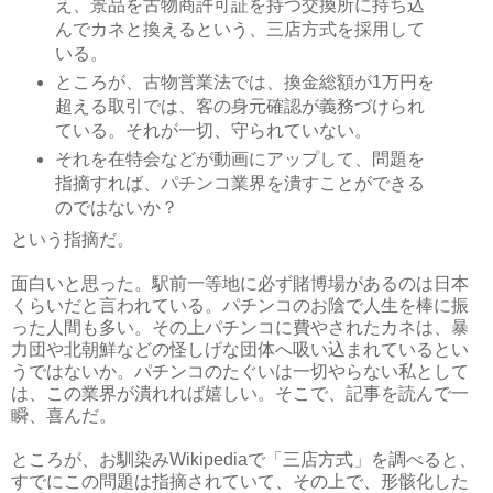
え、景品を古物商許可証を持つ交換所に持ち込
んでカネと換えるという、三店方式を採用して
いる。
ところが、古物営業法では、換金総額が1万円を
超える取引では、客の身元確認が義務づけられ
ている。それが一切、守られていない。
それを在特会などが動画にアップして、問題を
指摘すれば、パチンコ業界を潰すことができる
のではないか？
という指摘だ。
面白いと思った。駅前一等地に必ず賭博場があるのは日本
くらいだと言われている。パチンコのお陰で人生を棒に振
った人間も多い。その上パチンコに費やされたカネは、暴
力団や北朝鮮などの怪しげな団体へ吸い込まれているとい
うではないか。パチンコのたぐいは一切やらない私として
は、この業界が潰れれば嬉しい。そこで、記事を読んで一
瞬、喜んだ。
ところが、お馴染みWikipediaで「三店方式」を調べると、
すでにこの問題は指摘されていて、その上で、形骸化した