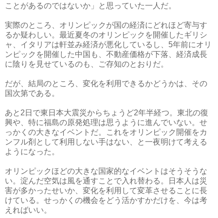
ことがあるのではないか」と思っていた一人だ。
実際のところ、オリンピックが国の経済にどれほど寄与す
るか疑わしい。最近夏冬のオリンピックを開催したギリシ
ャ、イタリアは軒並み経済が悪化しているし、5年前にオリ
ンピックを開催した中国も、不動産価格が下落、経済成長
に陰りを見せているのも、ご存知のとおりだ。
だが、結局のところ、変化を利用できるかどうかは、その
国次第である。
あと2日で東日本大震災からちょうど2年半経つ。東北の復
興や、特に福島の原発処理は思うように進んでいない。せ
っかくの大きなイベントだ。これをオリンピック開催をカ
ンフル剤として利用しない手はない、と一夜明けて考える
ようになった。
オリンピックほどの大きな国家的なイベントはそうそうな
い。淀んだ空気は風を通すことで入れ替わる。日本人は災
害が多かったせいか、変化を利用して変革させることに長
けている。せっかくの機会をどう活かすかだけを、今は考
えればいい。