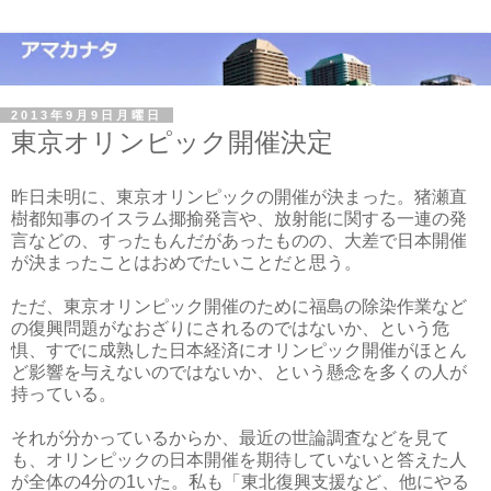
2013年9月9日月曜日
東京オリンピック開催決定
昨日未明に、東京オリンピックの開催が決まった。猪瀬直
樹都知事のイスラム揶揄発言や、放射能に関する一連の発
言などの、すったもんだがあったものの、大差で日本開催
が決まったことはおめでたいことだと思う。
ただ、東京オリンピック開催のために福島の除染作業など
の復興問題がなおざりにされるのではないか、という危
惧、すでに成熟した日本経済にオリンピック開催がほとん
ど影響を与えないのではないか、という懸念を多くの人が
持っている。
それが分かっているからか、最近の世論調査などを見て
も、オリンピックの日本開催を期待していないと答えた人
が全体の4分の1いた。私も「東北復興支援など、他にやる