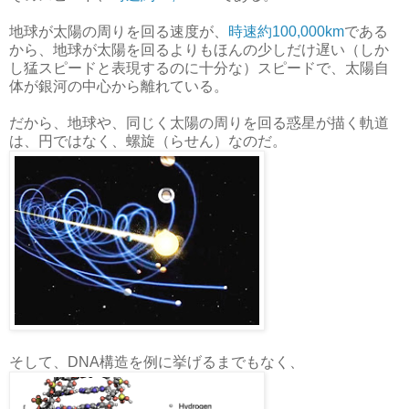
地球が太陽の周りを回る速度が、
時速約100,000km
である
から、地球が太陽を回るよりもほんの少しだけ遅い（しか
し猛スピードと表現するのに十分な）スピードで、太陽自
体が銀河の中心から離れている。
だから、地球や、同じく太陽の周りを回る惑星が描く軌道
は、円ではなく、螺旋（らせん）なのだ。
そして、DNA構造を例に挙げるまでもなく、