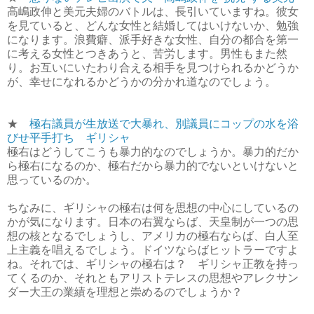
高嶋政伸と美元夫婦のバトルは、長引いていますね。彼女
を見ていると、どんな女性と結婚してはいけないか、勉強
になります。浪費癖、派手好きな女性、自分の都合を第一
に考える女性とつきあうと、苦労します。男性もまた然
り。お互いにいたわり合える相手を見つけられるかどうか
が、幸せになれるかどうかの分かれ道なのでしょう。
★
極右議員が生放送で大暴れ、別議員にコップの水を浴
びせ平手打ち ギリシャ
極右はどうしてこうも暴力的なのでしょうか。暴力的だか
ら極右になるのか、極右だから暴力的でないといけないと
思っているのか。
ちなみに、ギリシャの極右は何を思想の中心にしているの
かが気になります。日本の右翼ならば、天皇制が一つの思
想の核となるでしょうし、アメリカの極右ならば、白人至
上主義を唱えるでしょう。ドイツならばヒットラーですよ
ね。それでは、ギリシャの極右は？ ギリシャ正教を持っ
てくるのか、それともアリストテレスの思想やアレクサン
ダー大王の業績を理想と崇めるのでしょうか？