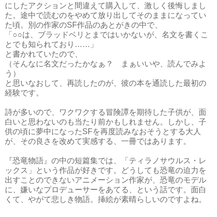
にしたアクションと間違えて購入して、激しく後悔しまし
た。途中で読むのをやめて放り出してそのままになってい
た頃。別の作家のSF作品のあとがきの中で、
「○○は、ブラッドベリとまではいかないが、名文を書くこ
とでも知られており……」
と書かれていたので、
（そんなに名文だったかなぁ？ まぁいいや、読んでみよ
う）
と思いなおして、再読したのが、彼の本を通読した最初の
経験です。
詩が多いので、ワクワクする冒険譚を期待した子供が、面
白いと思わないのも当たり前かもしれません。しかし、子
供の頃に夢中になったSFを再度読みなおそうとする大人
が、その良さを改めて実感する、一冊ではあります。
『恐竜物語』の中の短篇集では、「ティラノサウルス・レ
ックス」という作品が好きです。どうしても恐竜の迫力を
出すことのできないアニメーション作家が、恐竜のモデル
に、嫌いなプロデューサーをあてる、という話です。面白
くて、やがて悲しき物語。挿絵が素晴らしいのですよね。