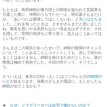
べきだったと思います。
たとえば、島田紳助が暴力団との関係を疑われて芸能界を
引退した際に、仲間のうちでただ一人、明石家さんまだけ
が、「あいつには復帰してほしくないわ」と
言いはなちま
した
。これを知ったときは、さすがさんまだと思いました
ね。親友を思いやる気持ちは人一倍あるはずですが、それ
を隠して、世間の気持ちに寄り添う。芸人はこうあってほ
しいものです。
さんまはこの発言があったせいで、紳助の復帰のチャンス
について、ことあるごとにコメントしても、決して叩かれ
ることはありません。紳助を助けるためだとしたら、彼の
態度は極めて有効でした。今回の件だって、そうでしょ
う。
そういえば、来月の23日（土）にはフジテレビの
25時間テ
レビ
が始まります。深夜のさんまの電話に、もしかしたら
紳助が出てくるかも？
★
なぜ、ノマドワーカーは自宅で働かないのか？