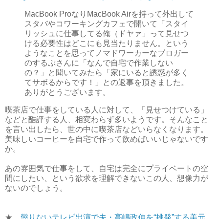
MacBook ProなりMacBook Airを持って外出して
スタバやコワーキングカフェで開いて「スタイ
リッシュに仕事してる俺（ドヤァ」って見せつ
ける必要性はどこにも見当たりません。という
ようなことを思ってノマドワーカーなブロガー
のするぷさんに「なんで自宅で作業しない
の？」と聞いてみたら「家にいると誘惑が多く
てサボるからです！」との返事を頂きました。
ありがとうございます。
喫茶店で仕事をしている人に対して、「見せつけている」
などと酷評する人、相変わらず多いようです。そんなこと
を言い出したら、世の中に喫茶店などいらなくなります。
美味しいコーヒーを自宅で作って飲めばいいじゃないです
か。
あの雰囲気で仕事をして、自宅は完全にプライベートの空
間にしたい、という欲求を理解できないこの人、想像力が
ないのでしょう。
★
懲りないテレビ出演で夫・高嶋政伸を“挑発”する美元