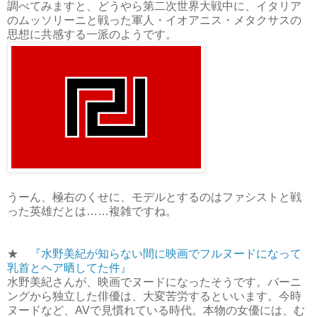
調べてみますと、どうやら第二次世界大戦中に、イタリア
のムッソリーニと戦った軍人・イオアニス・メタクサスの
思想に共感する一派のようです。
うーん、極右のくせに、モデルとするのはファシストと戦
った英雄だとは……複雑ですね。
★
『水野美紀が知らない間に映画でフルヌードになって
乳首とヘア晒してた件』
水野美紀さんが、映画でヌードになったそうです。バーニ
ングから独立した俳優は、大変苦労するといいます。今時
ヌードなど、AVで見慣れている時代。本物の女優には、む