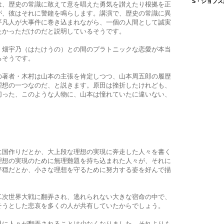
S・ジョブズ
は、歴史の常識に敢えて意を唱えた勇気を讃えたり根拠を正
が、彼はそれに警鐘を鳴らします。講演で、歴史の常識に異
平凡人が大事件に巻き込まれながら、一個の人間として誠実
たかっただけのだと説明しているそうです。
・畑宇乃（はたけうの）との間のプラトニックな恋愛が本当
るそうです。
の著者・木村は山本の主張を肯定しつつ、山本周五郎の履歴
理想の一つなのだ、と説きます。原田は挫折したけれども、
切った、このような人物に、山本は憧れていたに違いない、
に国作りだとか、大上段な理想の実現に奔走した人々を書く
理想の実現のために無理難題を持ち込まれた人々が、それに
平穏だとか、小さな理想を守るために努力する姿を好んで描
二次世界大戦に翻弄され、逃れられない大きな宿命の中で、
そうとした悲哀を多くの人が共有していたからでしょう。
思に人々が翻弄されることは少なくなりました。それよりも