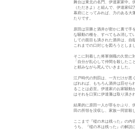
舞台は東北の名門、伊達家家中。
（ただきよ）と組んで、伊達家62
幕府にとってみれば、力のある大
たりです。
原田は宗勝と酒井が密かに裏で手
な騒動の種を、すべてもみ消して
しての面目も潰された酒井は、自
これまでの口封じを図ろうとしま
そこに到着した将軍側職の久世に
「自分が乱心して仲間を殺したこ
と頼みながら死んでいきました。
江戸時代の刑罰は、一方だけが悪
ばれれば、もちろん酒井は罰せら
ることは必至。伊達家のお家騒動
はそれを口実に伊達藩は取り潰さ
結果的に原田一人が罪をかぶり、
田の所領を没収し、家族一同皆殺
ここまで『樅の木は残った』の内容
うち、『樅の木は残った』の解説