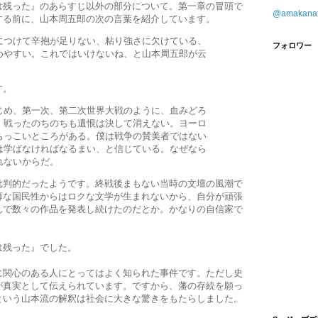
は残った』のあらすじ以外の部分について。第一章の冒頭で
@amaka
する前に、山本周五郎の次の言葉を紹介しています。
につけて辛抱が足りない、粘り強さに欠けている、
フォロワー
めやすい。これではいけないね、と山本周五郎が云
す。
じめ、第一次、第二次世界大戦のように、血みどろ
。戦ったのちのちも遺恨は決して消えない。ヨーロ
ちっこいところがある。僕は戦争の賛美者ではない
は学ばなければなるまい、と信じている。なぜなら
れないからだ。
批判的だったようです。終戦後まもない当時の文壇の風潮で
薄な国民性からはロクな文学が生まれないから、自分が頑張
んで数々の作品を発表し続けたのだとか。かなりの自信家で
は残った』でした。
に関心のある人にとってはよく知られた事件です。ただし史
が真実として伝えられています。ですから、藩の存続を願っ
という山本流の解釈は社会に大きな驚きをもたらしました。