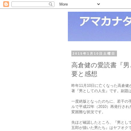
2015年1月10日土曜日
高倉健の愛読書『男
要と感想
昨年11月10日に亡くなった高倉
著『男としての人生』です。副題
一度絶版となったのちに、若干の
ルで平成22年（2010）再発行
変困難な状況です。
先ほど確認したところ、『男とし
五郎が描いた男たち』はヤフオクで9