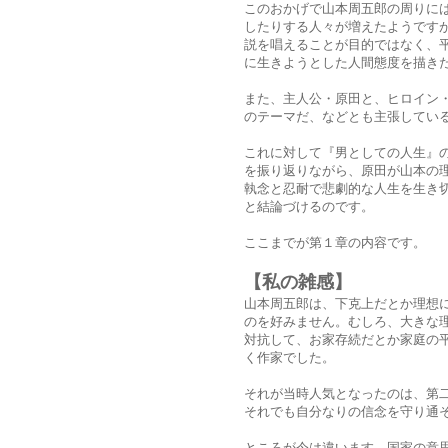
このおかげで山本周五郎の周りに
したりする人々が増えたようです
説を唱えることが目的ではなく、
に生きようとした人間態度を描き
また、主人公・原田と、ヒロイン
のテーマだ、などとも主張してい
これに対して『男としての人生』
を振り返りながら、原田が山本の
執念と忍耐で悲劇的な人生を生き
と結論づけるのです。
ここまでが第１章の内容です。
【私の雑感】
山本周五郎は、下克上だとか理想
のを好みません。むしろ、大きな
対抗して、お家存続だとか家庭の
く作家でした。
それが当時人気となったのは、第
それでも自分なりの信念を守り通
ところが今は違います。国家の意