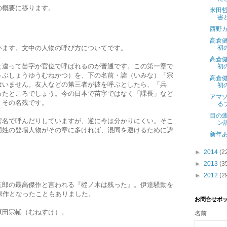
の概要に移ります。
米田
害
西野
高倉
います。文中の人物の呼び方についてです。
初
高倉
と違って苗字か官位で呼ばれるのが普通です。この第一章で
初
うぶしょうゆうむねかつ）を、下の名前・諱（いみな）「宗
高倉
はいません。友人などの第三者が彼を呼ぶとしたら、「兵
初
ったところでしょう。今の日本で苗字ではなく「課長」など
アマ
、その名残です。
る
目の
官名で呼んだりしていますが、逆に今は分かりにくい。そこ
ン
同姓の登場人物がその章に多ければ、混同を避けるために諱
新年
►
2014
(2
►
2013
(3
►
2012
(2
五郎の最高傑作と言われる『樅ノ木は残った』。伊達騒動を
原作となったこともありました。
お問合せボ
原田宗輔（むねすけ）。
名前