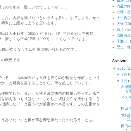
書評
(12)
商品の紹
思うのですが、難しいのでしょうか……。
心理・恋
ました。内容を知りたいという人は多いことでしょう。せっ
人生哲学
、簡単にご紹介しようと思います。
人物
(25)
政治・経
氏は大正12年（1923）生まれ。刊行当時別府大学教授。
面白写真
、惜しくも平成12年（2000）に亡くなっています。
予測
(11)
歴史・雑
周五郎が亡くなって16年後に書かれたものです。
」の概要です。
Archives
▼
2015
(2
►
2月
(
ている、「山本周五郎は女性を描くのが得意な作家」という
▼
1月
(
いか、と疑義を呈することから、筆を起こしています。
自衛
も
る作家でした。また、女性造形に抜群の技量も持っているこ
イス
異を唱えるつもりはない、しかし、彼は女性を造形すること
て
も指摘したい、と言うのが前書きの本旨です。この主張がタ
岡田
裁判
に
こうありたい」と彼が望む理想像だったのだろう、とも。こ
岡田
た