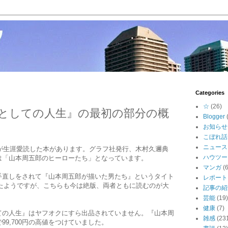
Categories
☆
(26)
としての人生』の最初の部分の概
Blogger
お知らせ
こぼれ話
ニュース
健が生涯愛読した本があります。グラフ社発行、木村久邇典
ハウツー
は「山本周五郎のヒーローたち」となっています。
マンガ
(6
手直しをされて『山本周五郎が描いた男たち』というタイト
レポート
されたようですが、こちらも今は絶版、両者ともに読むのが大
記事の紹
芸能
(19)
健康
(7)
ての人生』はヤフオクにすら出品されていません。『山本周
雑感
(23
9,700円の高値をつけていました。