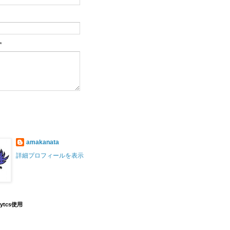
*
amakanata
詳細プロフィールを表示
lytcs使用