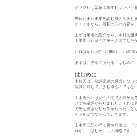
グラフ社も緊急出版すればいいと
先日たまたま本を読む機会があり
かくですから、最初の方の内容を
まずは筆者の紹介から。木村久邇典
山本周五郎研究の第一人者でしたが
刊行は昭和58年（1983）。山本
まずは、序章にあたる「はじめに
はじめに
木村氏は、批評家達の通念となっ
認識に対して、少し違うのではな
山本周五郎は女性の間で人気があ
とでも定評がありました。それに
で男を描きだした作家だったこと
イトルにつながっていきます。
山本周五郎が描く男性群像は、「
れが、「はじめに」の概略です。