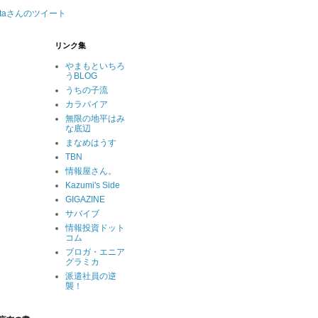
nataさんのツイート
リンク集
やまもといちろ
うBLOG
うちの子流
カラパイア
無限の地平はみ
な底辺
まなめはうす
TBN
情報屋さん。
Kazumi's Side
GIGAZINE
サバイブ
情報投資ドット
コム
ブロガ・エニア
グラミカ
派遣社員の逆
襲！