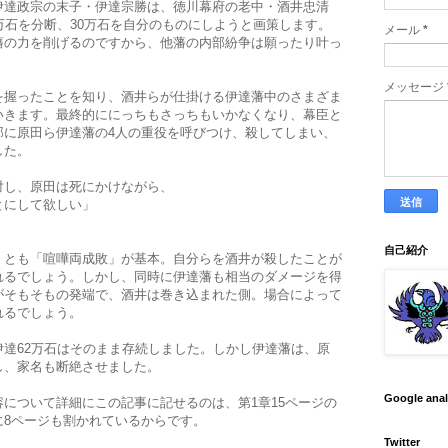
伊達政宗の末子・伊達宗勝は、徳川幕府の老中・酒井忠清
万石を分断、30万石を自分のものにしようと画策します。
メール
*
藩の力を削げるのですから、他藩の内部紛争は願ったり叶っ
メッセージ
を握ったことを知り、酒井らが仕掛ける伊達藩中のさまざま
いきます。最終的ににっちもさっちもいかなくなり、幕臣と
邸に原田ら伊達藩の4人の重役を呼びつけ、殺してしまい、
した。
対し、原田は死にかけながら、
とにして欲しい」
自己紹介
くとも「喧嘩両成敗」が基本。自分らを酒井が殺したことが
れるでしょう。しかし、同時に伊達藩も相当のダメージを得
がそもそもの発端で、酒井は巻き込まれた側。場合によって
れるでしょう。
伊達62万石はそのまま存続しました。しかし
伊達藩は、原
し、家名も断絶させました。
Google ana
について詳細にこの記事に記せるのは、第1章15ページの
に8ページも割かれているからです。
Twitter