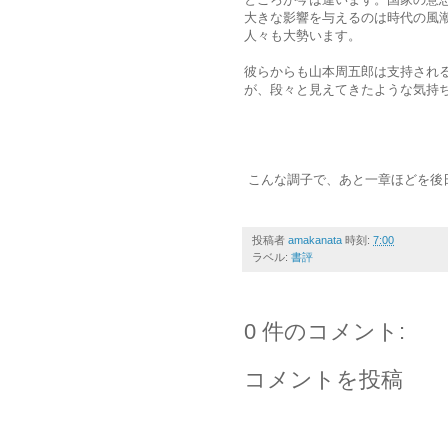
大きな影響を与えるのは時代の風
人々も大勢います。
彼らからも山本周五郎は支持され
が、段々と見えてきたような気持
こんな調子で、あと一章ほどを後
投稿者
amakanata
時刻:
7:00
ラベル:
書評
0 件のコメント:
コメントを投稿