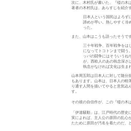
次に、木村氏が書いた、『樅の木
著者の木村氏は、あらすじを紹介
日本人という国民はよろず
諦めが早い。熱しやすく冷
った。
また、山本はこうも語ったそうで
三十年戦争、百年戦争をは
になってトコトンまで闘う
ッパの闘争にはそういうね
が、西欧人のあの執念深さ
執念がなければ文化は生ま
山本周五郎は日本人に対して随分
もあります。山本は、日本人の軽
り通す人間を描いてやると意気込
す。
その彼の自信作が、この『樅の木
「伊達騒動」は、江戸時代の歴史
実によれば、主人公の原田の乱心
たために原田が汚名を着たのだ、