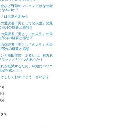
哲也など野球のレジェンドはなぜ老
となるのか？
カナは欲求不満かも
健の愛読書『男としての人生』の最
の部分の概要と感想 3
健の愛読書『男としての人生』の最
の部分の概要と感想 2
健の愛読書『男としての人生』の最
の部分の概要と感想
ゾンと植田佳奈 あるいは、魅力あ
ブラックとどうつきあうか？
疲れを軽減するため、年始にパソコ
設定を変えよう
あけましておめでとうございます
23)
54)
95)
ックス