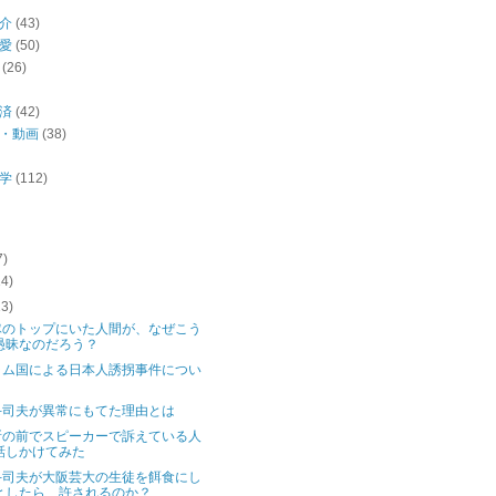
介
(43)
愛
(50)
(26)
済
(42)
・動画
(38)
学
(112)
7)
14)
13)
隊のトップにいた人間が、なぜこう
愚昧なのだろう？
ラム国による日本人誘拐事件につい
斗司夫が異常にもてた理由とは
所の前でスピーカーで訴えている人
話しかけてみた
斗司夫が大阪芸大の生徒を餌食にし
としたら、許されるのか？