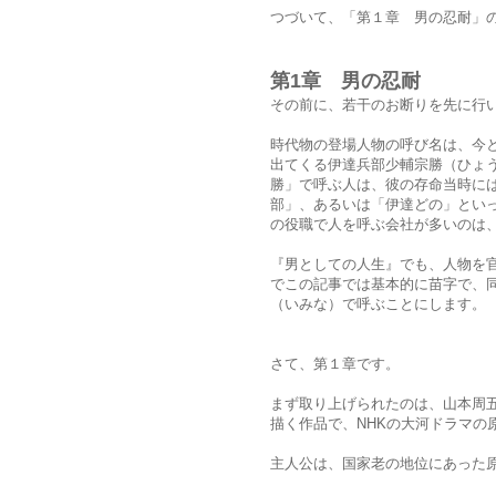
つづいて、「第１章 男の忍耐」
第1章 男の忍耐
その前に、若干のお断りを先に行
時代物の登場人物の呼び名は、今
出てくる伊達兵部少輔宗勝（ひょ
勝」で呼ぶ人は、彼の存命当時に
部」、あるいは「伊達どの」とい
の役職で人を呼ぶ会社が多いのは
『男としての人生』でも、人物を
でこの記事では基本的に苗字で、
（いみな）で呼ぶことにします。
さて、第１章です。
まず取り上げられたのは、山本周
描く作品で、NHKの大河ドラマの
主人公は、国家老の地位にあった