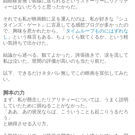
闘経験皆無で前線に送られるというストーリーにリアリテ
ィーはないだろうと思ったからだ。
それでも私が映画館に足を運んだのは、私が好きな『シュ
タインズ・ゲート』に言及してる感想ブログが多かったの
で、興味を惹かれたから。「
タイムループものにはずれな
し
」という格言もある。ちょっくら観てくるか、という軽
い気持ちで出かけた。
結論から述べる。観てよかった。誇張抜きで、涙を流して
私は泣いた。世間の評価が高いのも当たり前だ。
以下、できるだけネタバレ無しでこの映画を宣伝してみた
い。
脚本の力
まず、私が懸念したリアリティーについては、うまく説明
していたために損ねることがなかった。
「ああ、あの状況ならば、こういうことも起こりうるだろ
う」
と納得させる入り方。