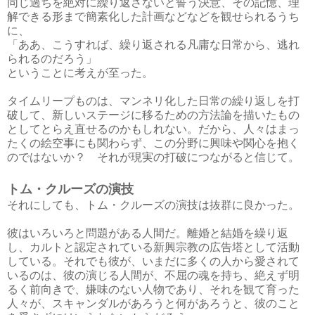
同じ過ちを絶対に繰り返さないと誓う決意、その記憶、理
解できる形まで簡素化した計画などなどを観せられるうち
に、
「ああ、こうすれば、繰り返される凡庸な日常から、逃れ
られるのだろう」
ということに考えが至った。
タイムリープものは、マンネリ化した日常の繰り返しを打
破して、新しいステージに移るための方法論を描いたもの
としてとらえ直せるのかもしれない。だから、人々はまっ
たくの絵空事にも関わらず、この分野に興味や関心を抱く
のではないか？ それが現実の打破につながると信じて。
トム・クルーズの演技
それにしても、トム・クルーズの演技は抜群に良かった。
彼はいろいろと問題がある人間だ。離婚と結婚を繰り返
し、カルトと認定されている新興宗教の広告塔として活動
している。それでも彼が、いまだに多くの人から愛されて
いるのは、彼の演じる人間が、不屈の魂を持ち、絶えず明
るく前向きで、嫌味のない人物であり、それを観て育った
人々が、スキャンダルがあろうと何があろうと、彼のこと