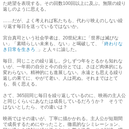
た絶望を表現する。その回数100回以上に及ぶ。無限の繰り
返しのように思える。
……だが、よく考えれば私たちも、代わり映えのしない繰
り返す毎日を送っているではないか。
宮台真司という社会学者は、20世紀末に「世界は滅びな
い」「素晴らしい未来も、ない」と喝破して、「
終わりな
き日常を生きろ
」と人々に諭した。
毎日、同じことの繰り返し。少しずつ年をとるかも知れな
いが、一年前の自分と今の自分とでは、さほど肉体的にも
変わらない。精神的にも進展しない。永遠とも思える繰り
返しの果てに、やがて老い、人は死ぬ。それまではとて
も、長く思える。
さて、365回同じ毎日を繰り返しているのに、映画の主人公
と同じくらいにあなたは成長しているだろうか？ そうで
はないとしたら、その違いは？
映画ではその違いが、丁寧に描かかれる。主人公が短期間
で成長するためにやったこと。徹底的なシミレーション、