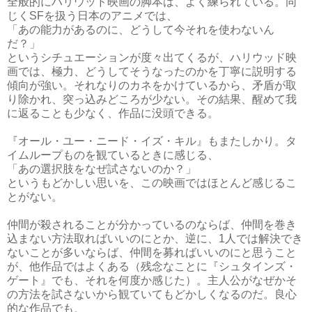
全般的にハリウッド映画の脚本は、よく練られている。同
じくSFを扱う日本のアニメでは、
「あの能力があるのに、どうして今それを使わないん
だ？」
というシチュエーションが度々出てくるが、ハリウッド映
画では、極力、どうしてそうなったのかを丁寧に説明する
傾向が強い。それなりのカネをかけているから、矛盾が取
り除かれ、突っ込みどころが少ない。その結果、醒めて我
に返ることも少なく、作品に没頭できる。
『オール・ユー・ニード・イズ・キル』もまたしかり。タ
イムループものを観ているときに感じる、
「あの選択肢をなぜ試さないのか？」
というもどかしい思いを、この映画ではほとんど感じるこ
とがない。
仲間が殺されることが分かっているのならば、仲間を巻き
込まない方法取ればいいのにとか、逆に、1人では解決でき
ないことが多いならば、仲間を募ればいいのにと思うこと
が、他作品ではよくある（残念なことに『シュタインズ・
ゲート』でも、それを何度か感じた）。主人公がなぜかそ
の方法を試さないから観ていてもどかしくなるのだ。良心
的な作品でも、