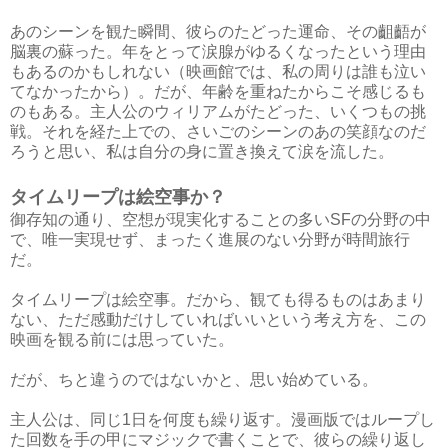
あのシーンを観た瞬間、彼らのたどった運命、その齟齬が
脳裏の蘇った。年をとって涙腺がゆるくなったという理由
もあるのかもしれない（映画館では、私の周りは誰も泣い
てなかったから）。だが、年齢を重ねたからこそ感じるも
のもある。主人公のウィリアムがたどった、いくつもの挑
戦。それを経た上での、さいごのシーンのあの笑顔なのだ
ろうと思い、私は自分の身に置き換えて涙を流した。
タイムリープは絵空事か？
御存知の通り、空想が現実化することの多いSFの分野の中
で、唯一実現せず、まったく進展のない分野が時間旅行
だ。
タイムリープは絵空事。だから、観ても得るものはあまり
ない、ただ感動だけしていればいいという考え方を、この
映画を観る前には思っていた。
だが、ちと違うのではないかと、思い始めている。
主人公は、同じ1日を何度も繰り返す。漫画版ではループし
た回数を手の甲にマジックで書くことで、彼らの繰り返し