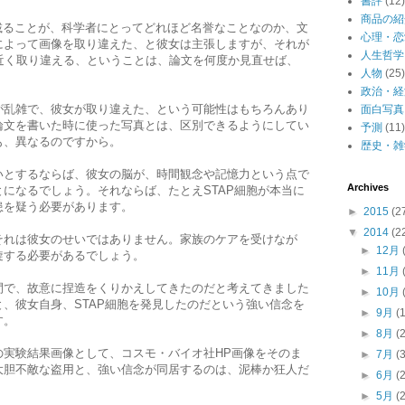
書評
(12)
商品の紹
誌に載ることが、科学者にとってどれほど名誉なことなのか、文
心理・恋
によって画像を取り違えた、と彼女は主張しますが、それが
人生哲学
近く取り違える、ということは、論文を何度か見直せば、
人物
(25)
政治・経
が乱雑で、彼女が取り違えた、という可能性はもちろんあり
面白写真
論文を書いた時に使った写真とは、区別できるようにしてい
予測
(11)
も、異なるのですから。
歴史・雑
いとするならば、彼女の脳が、時間観念や記憶力という点で
Archives
になるでしょう。それならば、たとえSTAP細胞が本当に
患を疑う必要があります。
►
2015
(2
▼
2014
(2
それは彼女のせいではありません。家族のケアを受けなが
►
12月
旋する必要があるでしょう。
►
11月
間で、故意に捏造をくりかえしてきたのだと考えてきました
►
10月
、彼女自身、STAP細胞を発見したのだという強い信念を
►
9月
(
す。
►
8月
(
の実験結果画像として、コスモ・バイオ社HP画像をそのま
►
7月
(
大胆不敵な盗用と、強い信念が同居するのは、泥棒か狂人だ
►
6月
(
►
5月
(