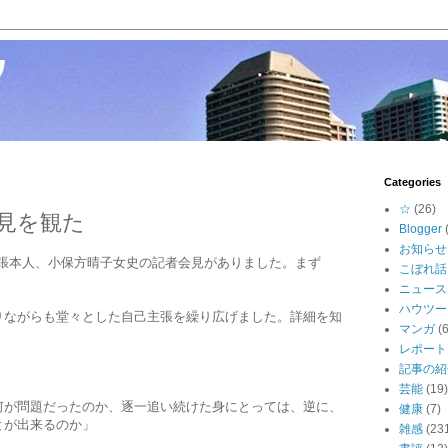
Categories
☆
(26)
見を観た
Blogger
お知らせ
"の張本人、小保方晴子女史の記者会見がありました。まず
こぼれ話
。
ニュース
ハウツー
りながらも堂々とした自己主張を繰り広げました。詳細を知
マンガ
(6
レポート
記事の紹
芸能
(19)
何が問題だったのか、逐一追い続けた身にとっては、逆に、
健康
(7)
とが出来るのか」
雑感
(23