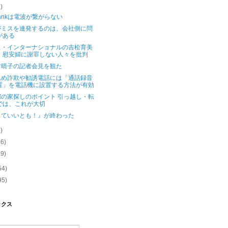
7)
tBankは電波が繋がらない
がミスを連発するのは、会社側に問
がある
ス・インターナショナルの吉松育美
、慰安婦に謝罪しない人々を批判
方晴子の記者会見を観た
込め詐欺や勧誘電話には「通話録音
置」を電話機に設置する方法が有効
都の家探しのポイント 引っ越し・転
では、これが大切
っていいとも！』が終わった
7)
16)
29)
54)
95)
ックス