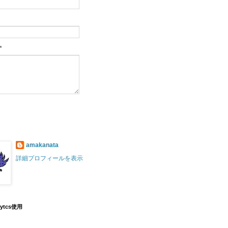
*
amakanata
詳細プロフィールを表示
lytcs使用