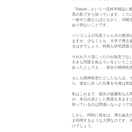
「Nature」という一流科学雑
系の私ですら知っています。ミス
一枚や二枚ならばともかく、10枚
あり得ないことです。
パソコン上の写真フォルダの整理
ますが、少なくとも、大学で博士
るはずでしょう。時期も研究課題
それが入り混じったのが故意でな
大きな問題を抱えているということ
あったとしても……彼女の精神疾
もしも精神疾患だとしたならば、
ら、彼女に合った仕事を今後は斡
私はこれまで、彼女が破廉恥な人
が、本日の凛とした態度を見ますと
持っているのは間違いないようで
しかし、同時に彼女は、博士論文
ま利用するような人間なのです。
けでしょう。