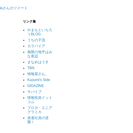
nataさんのツイート
リンク集
やまもといちろ
うBLOG
うちの子流
カラパイア
無限の地平はみ
な底辺
まなめはうす
TBN
情報屋さん。
Kazumi's Side
GIGAZINE
サバイブ
情報投資ドット
コム
ブロガ・エニア
グラミカ
派遣社員の逆
襲！