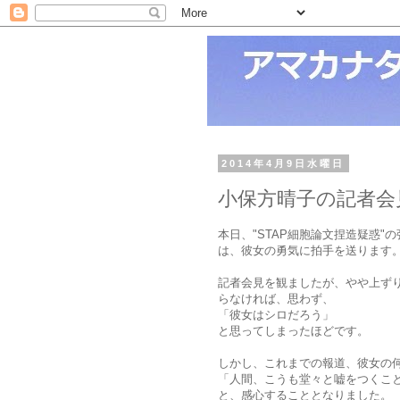
2014年4月9日水曜日
小保方晴子の記者会
本日、"STAP細胞論文捏造疑惑
は、彼女の勇気に拍手を送ります
記者会見を観ましたが、やや上ず
らなければ、思わず、
「彼女はシロだろう」
と思ってしまったほどです。
しかし、これまでの報道、彼女の
「人間、こうも堂々と嘘をつくこ
と、感心することとなりました。