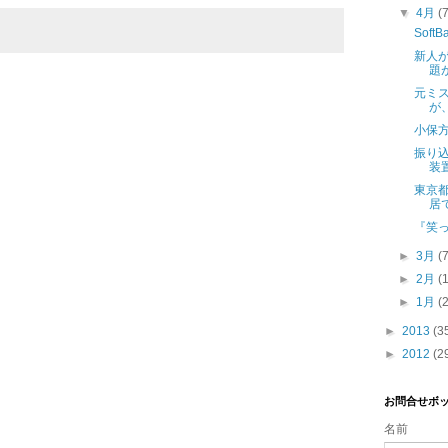
▼
4月
(
Sof
新人
題
元ミ
が
小保
振り
装
東京
居
『笑
►
3月
(
►
2月
(
►
1月
(
►
2013
(3
►
2012
(2
お問合せボ
名前