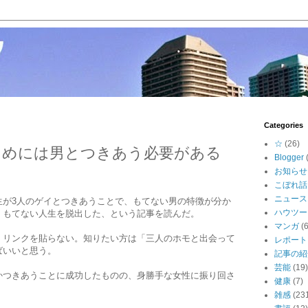
Categories
☆
(26)
ためには男とつきあう必要がある
Blogger
お知らせ
こぼれ話
ニュース
生が3人のゲイとつきあうことで、もてない男の特徴が分か
ハウツー
、もてない人生を脱出した、という記事を読んだ。
マンガ
(6
、リンクを貼らない。知りたい方は「三人のホモと出会って
レポート
ばいいと思う。
記事の紹
芸能
(19)
かつきあうことに成功したものの、身勝手な女性に振り回さ
健康
(7)
雑感
(23