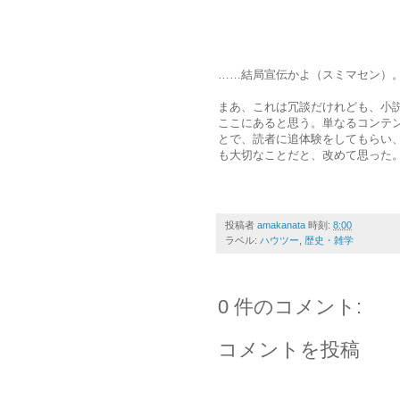
……結局宣伝かよ（スミマセン）
まあ、これは冗談だけれども、小
ここにあると思う。単なるコンテ
とで、読者に追体験をしてもらい
も大切なことだと、改めて思った
投稿者
amakanata
時刻:
8:00
ラベル:
ハウツー
,
歴史・雑学
0 件のコメント:
コメントを投稿