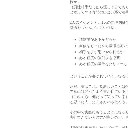
彼が、
（男性相手だったら優しくしても
と考えてゲイ専門の出会い系で相
2人のイケメンと、1人の生理的嫌
特徴をつかんだ、という話。
清潔感があるかどうか
自信をもった立ち居振る舞い
相手をまず思いやられるか
ある程度の強引さも必要
ある程度の基準をクリアーし
ということが書かれていて、なる
ただ、実はこれ、見新しいことは
アルにはどれもよく書かれている
（これくらい俺だって知っている
と思った人、たくさんいるだろう
その中で実際にもてるようになっ
実行できない人の方が多いのだ。
上記の記事を書いた男だって、そ