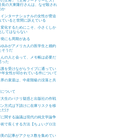
子の王将」（王将フードサービス）
社長の大東隆行さんは、なぜ殺され
のか
・インターナショナルの女性が脅迫
れていると世間に訴えている
く変化するためにこそ、小さくしか
化してはならない
啓発にも周期がある
あゆみがアメリカ人の医学生と婚約
たそうだ
さんの人と会って、メモ帳は必要だ
思った
保護を受けながらライブに通ってい
中年女性が叩かれている件について
業界の衰退は、中産階級の没落と共
権について
芸大生のパクリ疑惑と出版社の作戦
バン方式は下請けに在庫リスクを移
ただけ
グに関する論議は現代の純文学論争
手術で長くする方法【ちょいグロ注
】
朋美の記事がアクセス数を集めてい