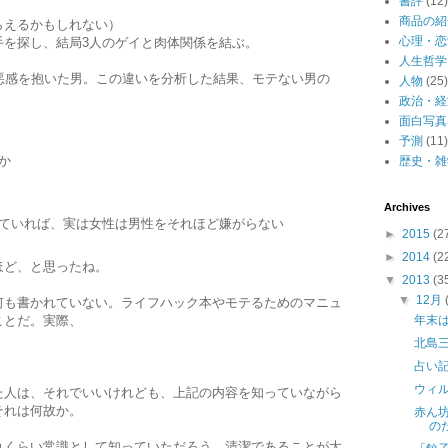
書評
(12)
商品の紹
らえるかもしれない）
心理・恋
手を探し、結局3人のゲイと肉体関係を結ぶ。
人生哲学
悪感を抱いた男。この違いを分析した結果、モテない男の
人物
(25)
政治・経
面白写真
予測
(11)
か
歴史・雑
Archives
ていれば、実は女性は男性をそれほど嫌がらない
►
2015
(2
►
2014
(2
ほど、と思ったね。
▼
2013
(3
▼
12月
何も書かれていない。ライフハック本やモテるためのマニュ
年末
ことだ。実際、
）
北島
。
占い
ウィ
た人は、それでいいけれども、上記の内容を知っていながら
それは何故か。
赤ん
の
れくらい常識として知っていただろう。清潔であることが大