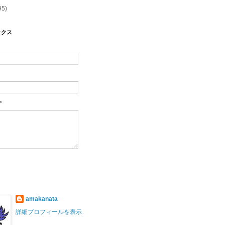
95)
ックス
*
amakanata
詳細プロフィールを表示