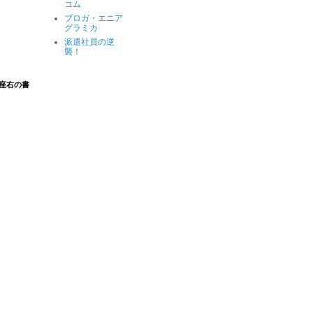
コム
ブロガ・エニア
グラミカ
派遣社員の逆
襲！
座右の書