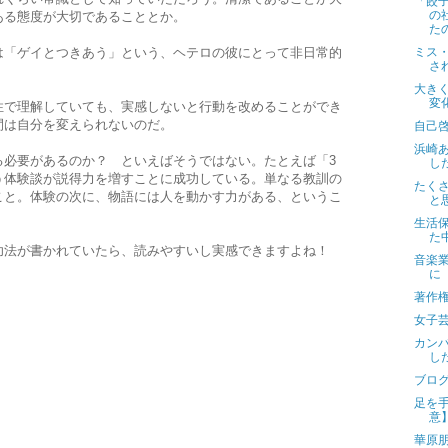
「餃
の
ある態度が大切であることとか。
た
ミス
は「ゲイとつきあう」という、ヘテロの彼にとって非日常的
さ
大き
変
性で理解していても、実感しないと行動を改めることができ
間は自分を変えられないのだ。
自己
浜崎
る必要があるのか？ といえばそうではない。たとえば「3
し
う体験談が説得力を増すことに成功している。単なる教訓の
たく
こと。体験の次に、物語には人を動かす力がある、というこ
と
生活
た
功法が書かれていたら、読みやすいし実感できますよね！
音楽
に
著作
女子
カン
し
ブロ
足を
意
華原