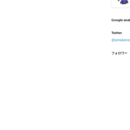
Google ana
Twitter
@amaka
フォロワー