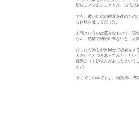
切なことであることとか、自信の
でも、彼が自信の態度を改めたの
な体験を通してだった。
人間というのは厄介なもので、理
ない。感情で納得出来ないと、人
だったら誰もが男同士で恋愛をす
人のゲイとつきあってみた」とい
羅列よりも訴求力があったという
とだ。
そこでこの本ですよ。物語風に成