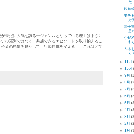
た
佐藤
モテ
必
。
電子
意
説が未だに人気を誇る一ジャンルとなっている理由はまさに
なぜ
ンツの羅列ではなく、共感できるエピソードを取り揃えるこ
れ
、読者の感情を動かして、行動自体を変える……これはとて
カネ
。
ん
►
11月
►
10月
►
9月
(
►
8月
(
►
7月
(
►
6月
(
►
5月
(
►
4月
(
►
3月
(
►
2月
(
►
1月
(