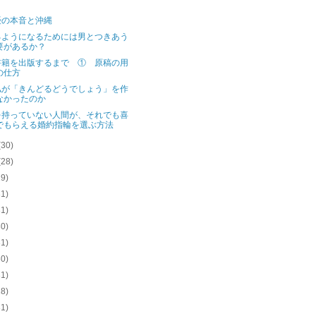
優の本音と沖縄
るようになるためには男とつきあう
要があるか？
書籍を出版するまで ① 原稿の用
の仕方
私が「きんどるどうでしょう」を作
なかったのか
を持っていない人間が、それでも喜
でもらえる婚約指輪を選ぶ方法
(30)
(28)
29)
31)
31)
30)
31)
30)
31)
28)
31)