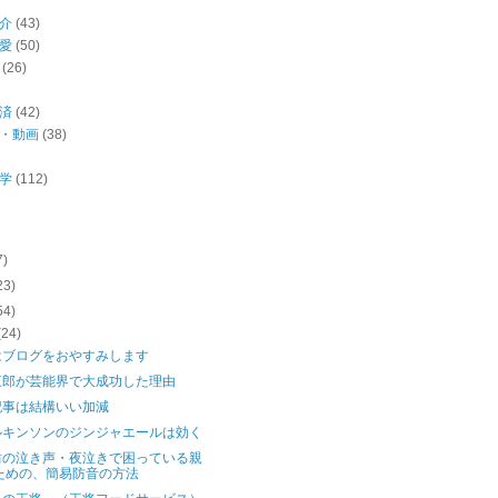
介
(43)
愛
(50)
(26)
済
(42)
・動画
(38)
学
(112)
7)
23)
54)
(24)
はブログをおやすみします
三郎が芸能界で大成功した理由
記事は結構いい加減
ルキンソンのジンジャエールは効く
坊の泣き声・夜泣きで困っている親
ための、簡易防音の方法