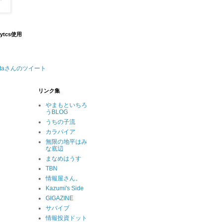
lytcs使用
nataさんのツイート
リンク集
やまもといちろ
うBLOG
うちの子流
カラパイア
無限の地平はみ
な底辺
まなめはうす
TBN
情報屋さん。
Kazumi's Side
GIGAZINE
サバイブ
情報投資ドット